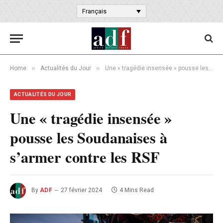
Français
»
»
Home
Actualités du Jour
Une « tragédie insensée » pousse les Soudanaises à s’armer contre les RSF
ACTUALITÉS DU JOUR
Une « tragédie insensée »
pousse les Soudanaises à
s’armer contre les RSF
By
ADF
27 février 2024
4 Mins Read