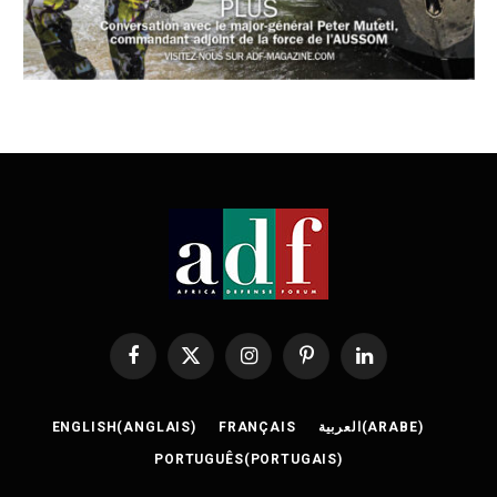
Facebook
X
Instagram
Pinterest
LinkedIn
(Twitter)
ENGLISH
(
ANGLAIS
)
FRANÇAIS
العربية
(
ARABE
)
PORTUGUÊS
(
PORTUGAIS
)