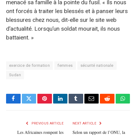
menacé sa famille à la pointe du fusil. « Ils nous
ont forcés à traiter les blessés et à panser leurs
blessures chez nous, dit-elle sur le site web
d’actualité. Lorsqu’un soldat mourait, ils nous
battaient. »
exercice de formation
femmes
sécurité nationale
Sudan
Facebook
Twitter
Pinterest
LinkedIn
Tumblr
E-
Reddit
What
mail
PREVIOUS ARTICLE
NEXT ARTICLE
Les Africaines rompent les
Selon un rapport de l’ONU, la