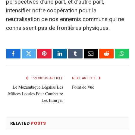
perspectives d’une part, et d’autre part,
intensifier notre coopération pour la
neutralisation de nos ennemis communs qui ne
connaissent pas de frontières physiques.
Facebook
Twitter
Pinterest
LinkedIn
Tumblr
E-
Reddit
What
mail
PREVIOUS ARTICLE
NEXT ARTICLE
Le Mozambique Légalise Les
Point de Vue
Milices Locales Pour Combattre
Les Insurgés
RELATED
POSTS