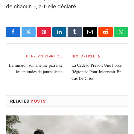
de chacun », a-t-elle déclaré.
Facebook
Twitter
Pinterest
LinkedIn
Tumblr
E-
Reddit
What
mail
PREVIOUS ARTICLE
NEXT ARTICLE
La mission somalienne parraine
La Cedeao Prévoit Une Force
les aptitudes de journalisme
Régionale Pour Intervenir En
Cas De Crise
RELATED
POSTS