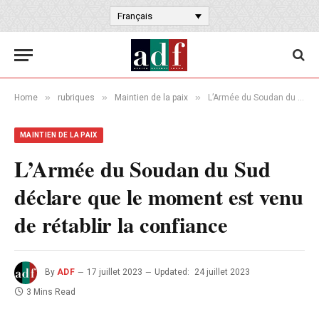
Français
»
»
»
Home
rubriques
Maintien de la paix
L’Armée du Soudan du Sud déclare que le moment est venu de rétablir la confiance
MAINTIEN DE LA PAIX
L’Armée du Soudan du Sud
déclare que le moment est venu
de rétablir la confiance
By
ADF
17 juillet 2023
Updated:
24 juillet 2023
3 Mins Read