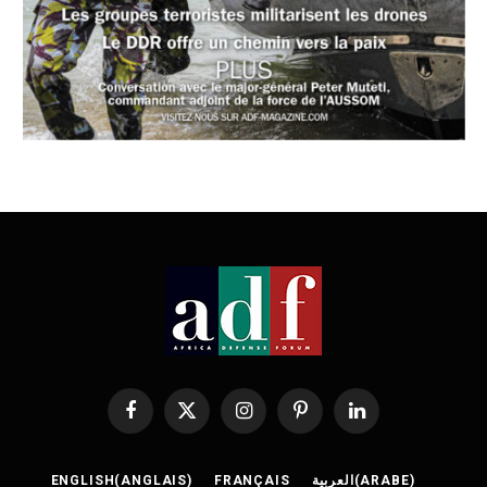
Facebook
X
Instagram
Pinterest
LinkedIn
(Twitter)
ENGLISH
(
ANGLAIS
)
FRANÇAIS
العربية
(
ARABE
)