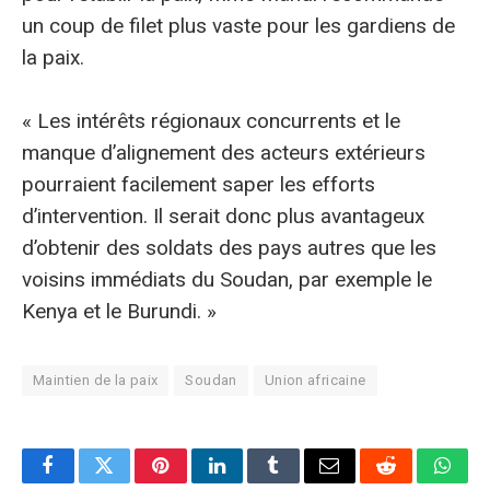
un coup de filet plus vaste pour les gardiens de
la paix.
« Les intérêts régionaux concurrents et le
manque d’alignement des acteurs extérieurs
pourraient facilement saper les efforts
d’intervention. Il serait donc plus avantageux
d’obtenir des soldats des pays autres que les
voisins immédiats du Soudan, par exemple le
Kenya et le Burundi. »
Maintien de la paix
Soudan
Union africaine
Facebook
Twitter
Pinterest
LinkedIn
Tumblr
E-
Reddit
What