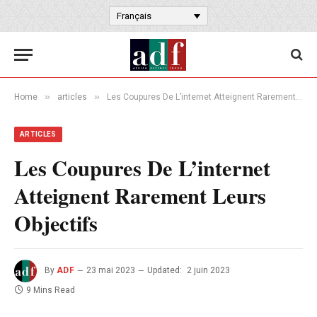
Français
»
»
Home
articles
Les Coupures De L’internet Atteignent Rarement Leurs Objectifs
ARTICLES
Les Coupures De L’internet
Atteignent Rarement Leurs
Objectifs
By
ADF
23 mai 2023
Updated:
2 juin 2023
9 Mins Read