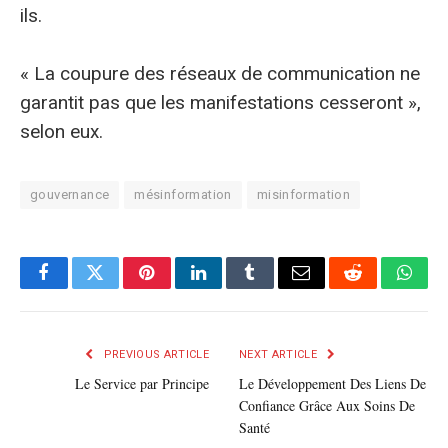
ils.
« La coupure des réseaux de communication ne
garantit pas que les manifestations cesseront »,
selon eux.
gouvernance
mésinformation
misinformation
Facebook
Twitter
Pinterest
LinkedIn
Tumblr
E-
Reddit
What
mail
PREVIOUS ARTICLE
NEXT ARTICLE
Le Service par Principe
Le Développement Des Liens De
Confiance Grâce Aux Soins De
Santé