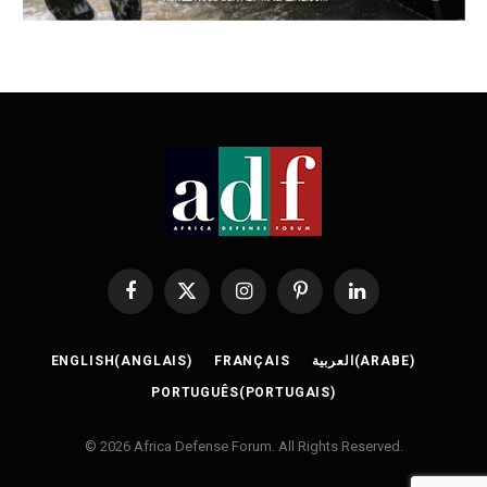
Facebook
X
Instagram
Pinterest
LinkedIn
(Twitter)
ENGLISH
(
ANGLAIS
)
FRANÇAIS
العربية
(
ARABE
)
PORTUGUÊS
(
PORTUGAIS
)
© 2026 Africa Defense Forum. All Rights Reserved.