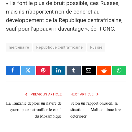
« Ils font le plus de bruit possible, ces Russes,
mais ils n’apportent rien de concret au
développement de la République centrafricaine,
sauf pour l’appauvrir davantage », écrit CNC.
mercenaire
République centrafricaine
Russie
Facebook
Twitter
Pinterest
LinkedIn
Tumblr
E-
Reddit
What
mail
PREVIOUS ARTICLE
NEXT ARTICLE
La Tanzanie déploie un navire de
Selon un rapport onusien, la
guerre pour patrouiller le canal
situation au Mali continue à se
du Mozambique
détériorer