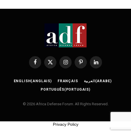
Facebook
X
Instagram
Pinterest
LinkedIn
(Twitter)
ENGLISH
(
ANGLAIS
)
FRANÇAIS
العربية
(
ARABE
)
PORTUGUÊS
(
PORTUGAIS
)
© 2026 Africa Defense Forum. All Rights Reserved.
Privacy Policy