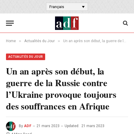
Français
»
»
Home
Actualités du Jour
Un an après son début, la guerre de la Russie contre l’Ukraine provoque toujours des souffrances en Afrique
ACTUALITÉS DU JOUR
Un an après son début, la
guerre de la Russie contre
l’Ukraine provoque toujours
des souffrances en Afrique
By
ADF
21 mars 2023
Updated:
21 mars 2023