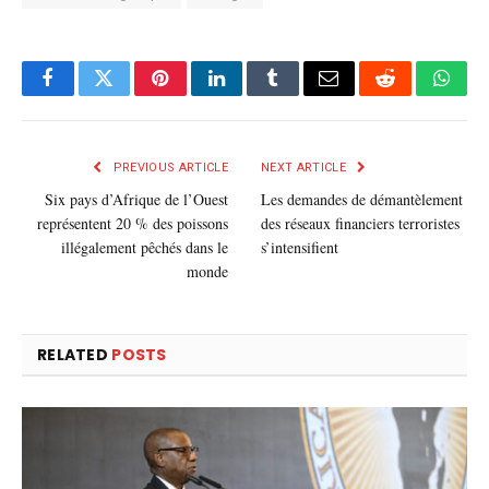
Facebook
Twitter
Pinterest
LinkedIn
Tumblr
E-
Reddit
What
mail
PREVIOUS ARTICLE
NEXT ARTICLE
Six pays d’Afrique de l’Ouest
Les demandes de démantèlement
représentent 20 % des poissons
des réseaux financiers terroristes
illégalement pêchés dans le
s’intensifient
monde
RELATED
POSTS