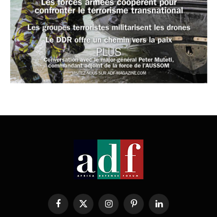
Facebook
X
Instagram
Pinterest
LinkedIn
(Twitter)