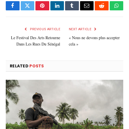
Facebook
Twitter
Pinterest
LinkedIn
Tumblr
E-
Reddit
What
mail
PREVIOUS ARTICLE
NEXT ARTICLE
Le Festival Des Arts Retourne
« Nous ne devons plus accepter
Dans Les Rues Du Sénégal
cela »
RELATED
POSTS