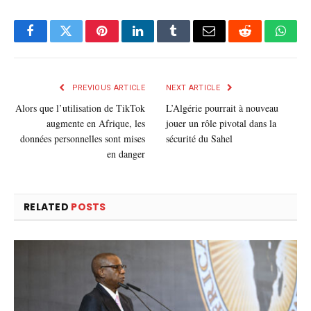
Facebook
Twitter
Pinterest
LinkedIn
Tumblr
E-
Reddit
What
mail
PREVIOUS ARTICLE
NEXT ARTICLE
Alors que l’utilisation de TikTok
L’Algérie pourrait à nouveau
augmente en Afrique, les
jouer un rôle pivotal dans la
données personnelles sont mises
sécurité du Sahel
en danger
RELATED
POSTS