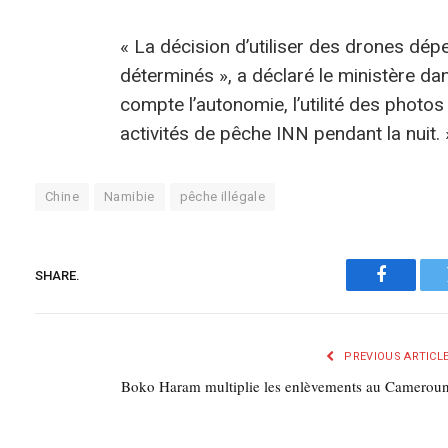
« La décision d’utiliser des drones dép
déterminés », a déclaré le ministère da
compte l’autonomie, l’utilité des photos
activités de pêche INN pendant la nuit. 
Chine
Namibie
pêche illégale
SHARE.
Faceboo
PREVIOUS ARTICL
Boko Haram multiplie les enlèvements au Camerou