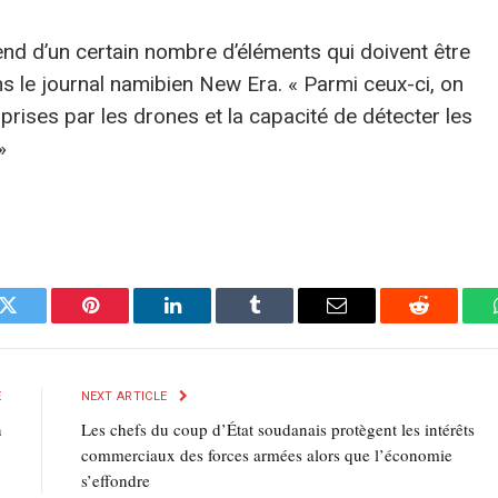
end d’un certain nombre d’éléments qui doivent être
ns le journal namibien New Era. « Parmi ceux-ci, on
 prises par les drones et la capacité de détecter les
»
k
Twitter
Pinterest
LinkedIn
Tumblr
E-
Reddit
mail
E
NEXT ARTICLE
n
Les chefs du coup d’État soudanais protègent les intérêts
commerciaux des forces armées alors que l’économie
s’effondre