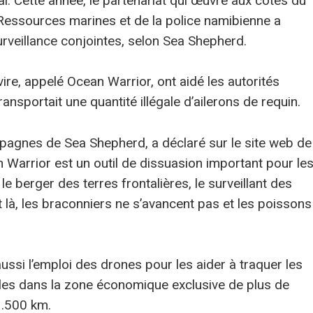
l. Cette année, le partenariat qui œuvre aux côtés du
Ressources marines et de la police namibienne a
rveillance conjointes, selon Sea Shepherd.
re, appelé Ocean Warrior, ont aidé les autorités
ansportait une quantité illégale d’ailerons de requin.
agnes de Sea Shepherd, a déclaré sur le site web de
n Warrior est un outil de dissuasion important pour le
le berger des terres frontalières, le surveillant des
t là, les braconniers ne s’avancent pas et les poissons
ssi l’emploi des drones pour les aider à traquer les
ales dans la zone économique exclusive de plus de
1.500 km.