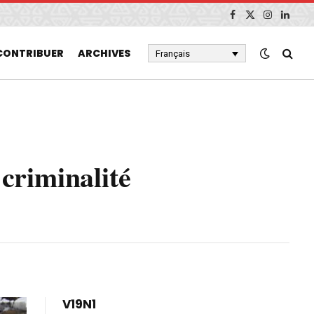
Facebook
X
Instagram
Linked
(Twitter)
CONTRIBUER
ARCHIVES
Français
 criminalité
V19N1