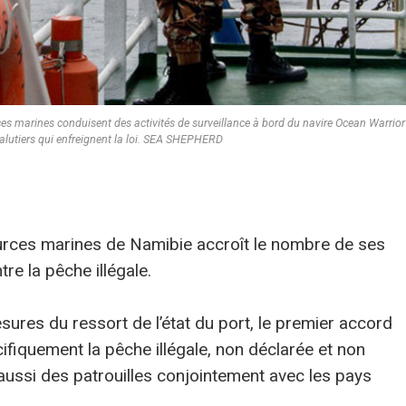
s marines conduisent des activités de surveillance à bord du navire Ocean Warrior
alutiers qui enfreignent la loi. SEA SHEPHERD
rces marines de Namibie accroît le nombre de ses
re la pêche illégale.
sures du ressort de l’état du port, le premier accord
cifiquement la pêche illégale, non déclarée et non
aussi des patrouilles conjointement avec les pays