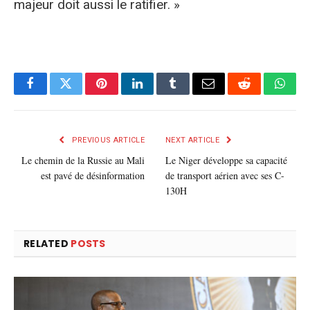
majeur doit aussi le ratifier. »
Facebook
Twitter
Pinterest
LinkedIn
Tumblr
E-
Reddit
What
mail
PREVIOUS ARTICLE
NEXT ARTICLE
Le chemin de la Russie au Mali
Le Niger développe sa capacité
est pavé de désinformation
de transport aérien avec ses C-
130H
RELATED
POSTS