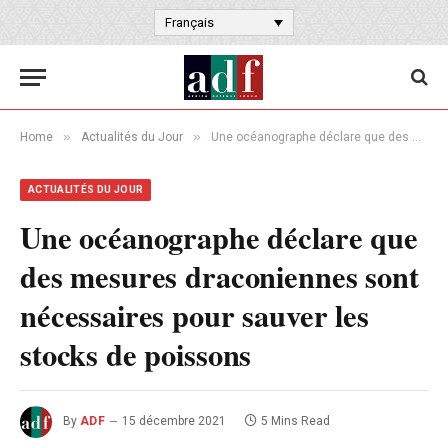
Français
»
»
Home
Actualités du Jour
Une océanographe déclare que des mesures draconiennes sont nécessaires pour sauver les stocks de poissons
ACTUALITÉS DU JOUR
Une océanographe déclare que
des mesures draconiennes sont
nécessaires pour sauver les
stocks de poissons
By
ADF
15 décembre 2021
5 Mins Read