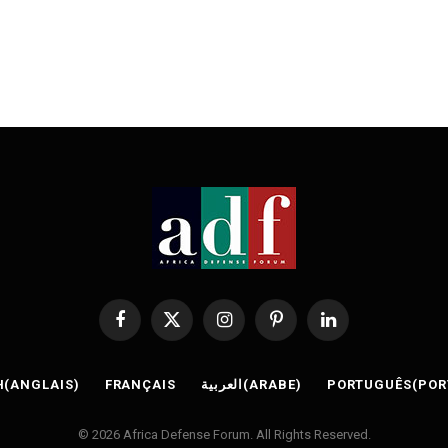
Facebook
X
Instagram
Pinterest
LinkedIn
(Twitter)
H
(
ANGLAIS
)
FRANÇAIS
العربية
(
ARABE
)
PORTUGUÊS
(
POR
© 2026 Africa Defense Forum. All Rights Reserved.