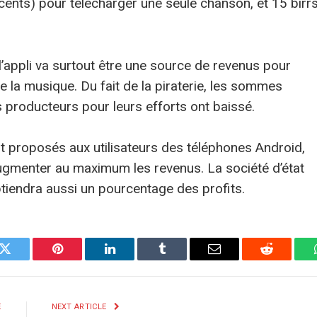
 cents) pour télécharger une seule chanson, et 15 birr
’appli va surtout être une source de revenus pour
de la musique. Du fait de la piraterie, les sommes
es producteurs pour leurs efforts ont baissé.
t proposés aux utilisateurs des téléphones Android,
augmenter au maximum les revenus. La société d’état
btiendra aussi un pourcentage des profits.
k
Twitter
Pinterest
LinkedIn
Tumblr
E-
Reddit
mail
E
NEXT ARTICLE