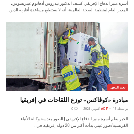
أسرة منبر الدفاع الإفريقي كشف الدكتور تيدروس أدهانوم غيبريسوس،
المدير العام لمنظمة الصحة العالمية، أنه لا يستطيع مساعدة أقاربه الذين…
تحت المجهر
مبادرة «كوڤاكس» توزع اللقاحات في إفريقيا
بواسطة
15 أكتوبر، 2021
ADF
0
‬الفرنسية‭/‬صور‭ ‬غيتي بدأت‭ ‬أكثر‭ ‬من‭ ‬20‭ ‬دولة‭ ‬إفريقية‭ ‬في‭…