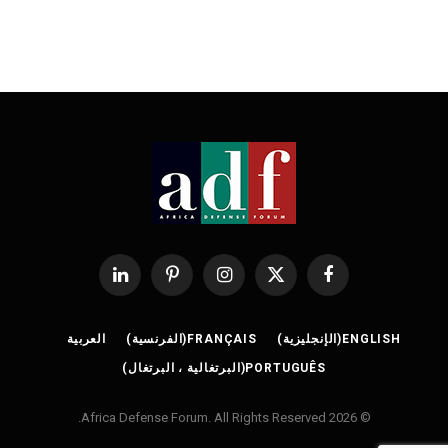
فيسبوك
X
الانستغرام
بينتيريست
لينكدإن
(Twitter)
ENGLISH
(
الإنجليزية
)
FRANÇAIS
(
الفرنسية
)
العربية
PORTUGUÊS
(
البرتغالية ، البرتغال
)
© 2026 Africa Defense Forum. All Rights Reserved.