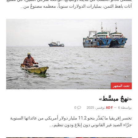
أثاث باهظ الثمن، بمليارات الدولارات سنوياً، معظمه مصنوعٌ من…
تحت المجهر
«نهجٌ مبسَّط»
بواسطة
6 نوفمبر، 2025
ADF
0
‬جرَّاء‭ ‬الصيد‭ ‬غير‭ ‬القانوني‭ ‬دون‭ ‬إبلاغ‭ ‬ودون‭ ‬تنظيم،‭…