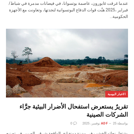
‬الحكومية‭…
الاخبار اليومية
تقريرٌ يستعرض استفحال الأضرار البيئية جرَّاء
الشركات الصينية
بواسطة
25 نوفمبر، 2025
ADF
0
يشتغل نحاتو الخشب في مدينة دونغيانغ، الواقعة شرقي الصين، في تصنيع