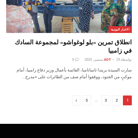
الاخبار اليومية
انطلاق تمرين «بلو لوغواشو» لمجموعة السادك
في زامبيا
بواسطة
23 سبتمبر، 2025
ADF
0
سارت السيدة بريندا تامباتامبا، القائمة بأعمال وزير دفاع زامبيا، أمام
موكبٍ من الجنود، ووقفوا أمام صف من الطائرات على «مدرج…
…
التالي
5
3
2
1