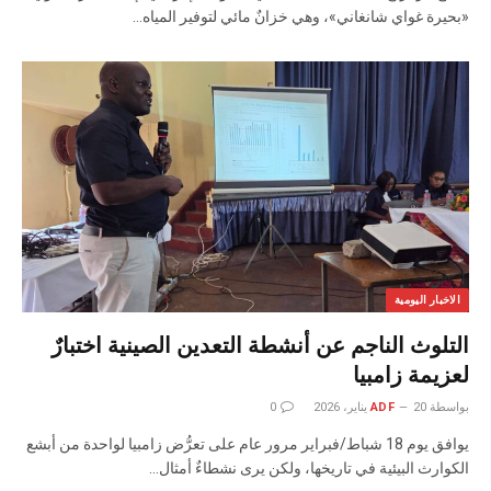
«بحيرة غواي شانغاني»، وهي خزانٌ مائي لتوفير المياه…
الاخبار اليومية
التلوث الناجم عن أنشطة التعدين الصينية اختبارٌ
لعزيمة زامبيا
بواسطة
20 يناير، 2026
ADF
0
يوافق يوم 18 شباط/فبراير مرور عام على تعرُّض زامبيا لواحدة من أبشع
الكوارث البيئية في تاريخها، ولكن يرى نشطاءٌ أمثال…