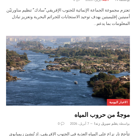
تعتزم مجموعة الجماعة الإنمائية للجنوب الإفريقي”سادك” تنظيم مناورتيّن
أمنيتين إقليميتين بهدف توحيد الاستجابات للجرائم البحرية وتعزيز تبادل
المعلومات بما يدعم…
الاخبار اليومية
موجةٌ من حروب المياه
بواسطة
بقلم سيريل زندا
7 أبريل، 2026
0
تتأجج نار نزاع على المياه العذبة في الجنوب الإفريقي، إذ تُنشئ زيمبابوي