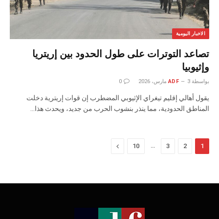
الاخبار اليومية
تصاعد التوترات على طول الحدود بين إريتريا
وإثيوبيا
بواسطة
3 مارس، 2026
ADF
0
يقول أهالي إقليم تيغراي الإثيوبي المضطرب إن قوات إريترية دخلت
المناطق الحدودية، مما ينذر بنشوب الحرب من جديد، ويحدث هذا…
…
التالي
10
3
2
1