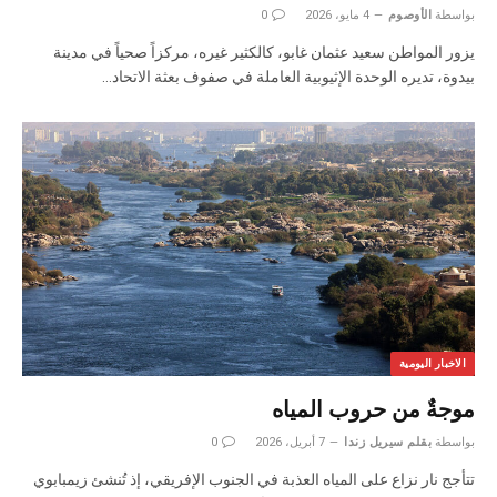
بواسطة
الأوصوم
4 مايو، 2026
0
‬بيدوة،‭ ‬تديره‭ ‬الوحدة‭ ‬الإثيوبية‭ ‬العاملة‭ ‬في‭ ‬صفوف‭ ‬بعثة‭ ‬الاتحاد‭…
الاخبار اليومية
موجةٌ من حروب المياه
بواسطة
بقلم سيريل زندا
7 أبريل، 2026
0
تتأجج نار نزاع على المياه العذبة في الجنوب الإفريقي، إذ تُنشئ زيمبابوي