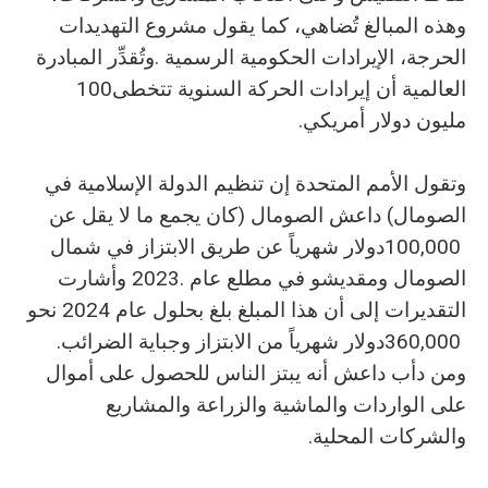
‬العالمية‭ ‬أن‭ ‬إيرادات‭ ‬الحركة‭ ‬السنوية‭ ‬تتخطى‭ ‬100‭
‬مليون‭ ‬دولار‭ ‬أمريكي‭.‬
‬360‭,‬000‭ ‬دولار‭ ‬شهرياً‭ ‬من‭ ‬الابتزاز‭ ‬وجباية‭ ‬الضرائب‭.
‬والشركات‭ ‬المحلية‭.‬