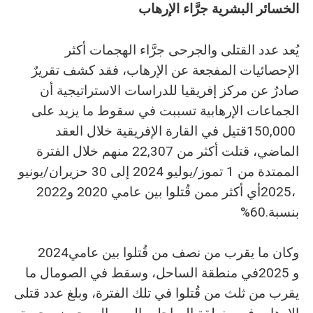
الخسائر‭ ‬البشرية‭ ‬جرَّاء‭ ‬الإرهاب
‬2025،‭ ‬أي‭ ‬أكثر‭ ‬ممن‭ ‬قُتلوا‭ ‬بين‭ ‬عامي‭ ‬2020‭ ‬و2022‭
‬بنسبة‭ %‬60‭.‬
وكان‭ ‬ما‭ ‬يقرب‭ ‬من‭ ‬نصف‭ ‬من‭ ‬قُتلوا‭ ‬بين‭ ‬عامي‭ ‬2024‭