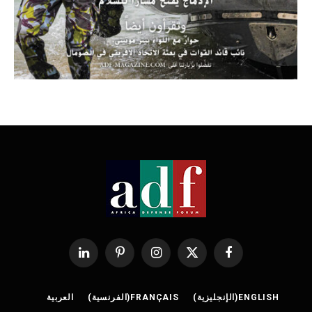
فيسبوك
X
الانستغرام
بينتيريست
لينكدإن
(Twitter)
ENGLISH
(
الإنجليزية
)
FRANÇAIS
(
الفرنسية
)
العربية