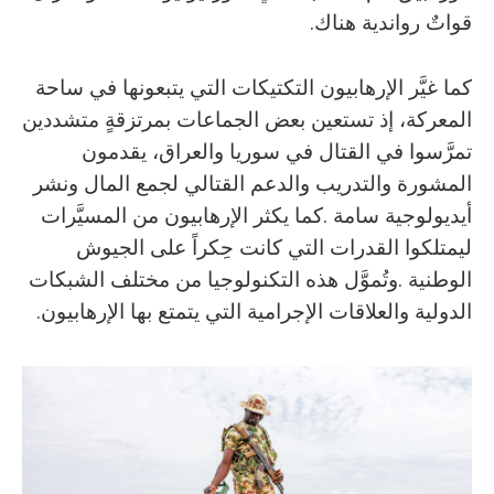
‬قواتٌ‭ ‬رواندية‭ ‬هناك‭.‬
‬الدولية‭ ‬والعلاقات‭ ‬الإجرامية‭ ‬التي‭ ‬يتمتع‭ ‬بها‭ ‬الإرهابيون‭.‬