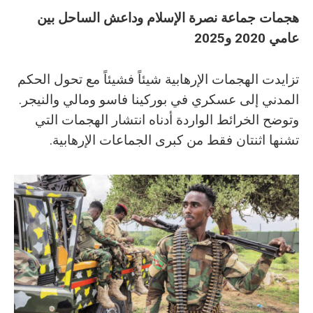
‬عامي‭ ‬2020‭ ‬و2025
‬المدني‭ ‬إلى‭ ‬عسكري‭ ‬في‭ ‬بوركينا‭ ‬فاسو‭ ‬ومالي‭ ‬والنيجر‭.
‬تشنها‭ ‬اثنتان‭ ‬فقط‭ ‬من‭ ‬كبرى‭ ‬الجماعات‭ ‬الإرهابية‭.‬