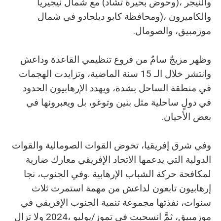
‬موزمبيق،‭ ‬والصومال‭.‬
‬بعض‭ ‬الأحيان‭.‬