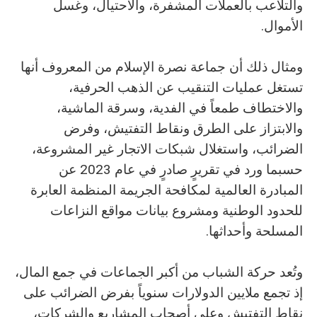
‬الأموال‭.‬
‬المسلحة‭ ‬وأحداثها‭.‬