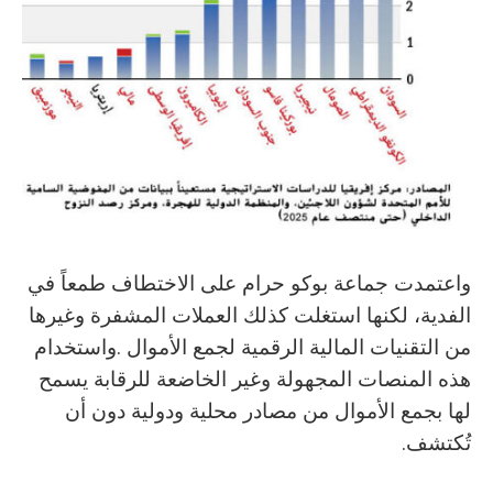
‬تُكتشف‭.‬