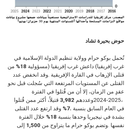
حوض‭ ‬بحيرة‭ ‬تشاد
‬غرب‭ ‬إفريقيا‭ (‬داعش‭ ‬غرب‭ ‬إفريقيا‭) ‬مسؤولية‭ ‬
%18
‬2024‭-‬2025،‭ ‬وعددهم‭ ‬
3,982
‬في‭ ‬العام‭ ‬السابق‭ ‬بنسبة‭ ‬
%7‭.‬
‬بشدة‭ ‬في‭ ‬نيجيريا‭ ‬وحدها‭ ‬بنسبة‭ ‬
%18
‬نفسها‭. ‬وتضم‭ ‬بوكو‭ ‬حرام‭ ‬ما‭ ‬يتراوح‭ ‬من‭ ‬
1,500