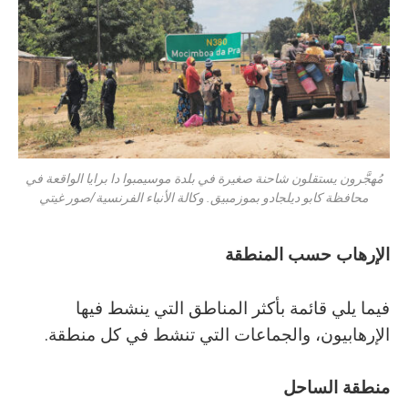
مُهجَّرون يستقلون شاحنة صغيرة في بلدة موسيمبوا دا برايا الواقعة في
محافظة كابو ديلجادو بموزمبيق. وكالة الأنباء الفرنسية/صور غيتي
الإرهاب‭ ‬حسب‭ ‬المنطقة
‬الإرهابيون،‭ ‬والجماعات‭ ‬التي‭ ‬تنشط‭ ‬في‭ ‬كل‭ ‬منطقة‭.‬
منطقة‭ ‬الساح
ل