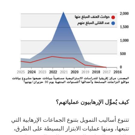
كيف‭ ‬يُموِّل‭ ‬الإرهابيون‭ ‬عملياتهم؟