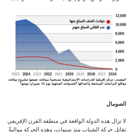
ال
صومال