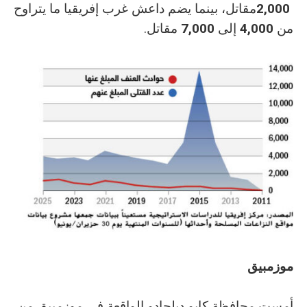
2,000‭ ‬
‬من‭ ‬
‭ ‬إلى‭ ‬
4,000
‭ ‬مقاتل‭.‬
7,000
م
وزمبيق