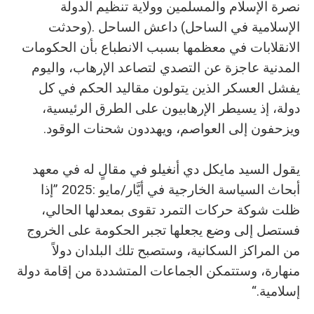
‬ويزحفون‭ ‬إلى‭ ‬العواصم،‭ ‬ويهددون‭ ‬شحنات‭ ‬الوقود‭.‬
‬إسلامية‭.‬“