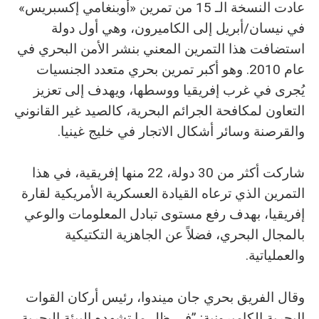
عادت النسخة الـ 15 من تمرين «أوبنغامي إكسبريس»
في نيسان/أبريل إلى الكاميرون، وهي أول دولة
استضافت هذا التمرين المعني بنشر الأمن البحري في
عام 2010. وهو أكبر تمرين بحري متعدد الجنسيات
يُجرى في غرب إفريقيا ووسطها، ويهدف إلى تعزيز
التعاون لمكافحة الجرائم البحرية، كالصيد غير القانوني
والقرصنة وسائر أشكال الاتجار في خليج غينيا.
شاركت أكثر من 30 دولة، 22 منها إفريقية، في هذا
التمرين الذي ترعاه القيادة العسكرية الأمريكية لقارة
إفريقيا، بهدف رفع مستوى تبادل المعلومات والوعي
بالمجال البحري، فضلاً عن الجاهزية التكتيكية
والعملياتية.
وقال الفريق بحري جان ميندوا، رئيس أركان القوات
البحرية الكاميرونية: ”في ظل ما تشهده البيئة البحرية