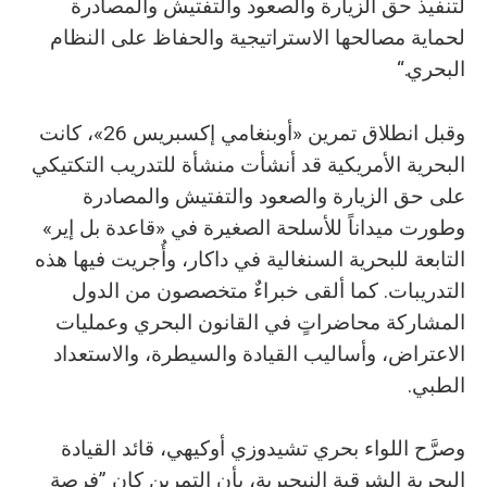
لتنفيذ حق الزيارة والصعود والتفتيش والمصادرة
لحماية مصالحها الاستراتيجية والحفاظ على النظام
البحري.“
وقبل انطلاق تمرين «أوبنغامي إكسبريس 26»، كانت
البحرية الأمريكية قد أنشأت منشأة للتدريب التكتيكي
على حق الزيارة والصعود والتفتيش والمصادرة
وطورت ميداناً للأسلحة الصغيرة في «قاعدة بل إير»
التابعة للبحرية السنغالية في داكار، وأُجريت فيها هذه
التدريبات. كما ألقى خبراءٌ متخصصون من الدول
المشاركة محاضراتٍ في القانون البحري وعمليات
الاعتراض، وأساليب القيادة والسيطرة، والاستعداد
الطبي.
وصرَّح اللواء بحري تشيدوزي أوكيهي، قائد القيادة
البحرية الشرقية النيجيرية، بأن التمرين كان ”فرصة