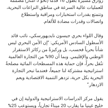
زوارق مسيَّرة بطول 16 قدماً (نحو 5 أمتار) مصممة
للعمليات عالية السرعة في مناطق النزاعات البحرية،
وتتمتع بقدرات استخبارات ومراقبة واستطلاع
واتصالات وقدرات مضادة للألغام.
وقال اللواء بحري جيسون نايديهورسكي، نائب قائد
الأسطول السادس الأمريكي: ”إن الأمن البحري ليس
شأناً بحرياً فحسب، بل وركيزةٌ من ركائز الاستقرار
الوطني والإقليمي. وبما أن 90% من التجارة العالمية
تنُقل بحراً، فإن حماية هذه المسطحات المائية مصلحةٌ
استراتيجية مشتركة لنا جميعاً، فعندما تبحر التجارة
البحرية بكل حرية، تزدهر التنمية الاقتصادية ويعم
الازدهار.“
يقول مركز الدراسات الاستراتيجية والدولية إن في
خليج غينيا ما يقارب 20 ميناءً تجارياً، ويستوعب 25%