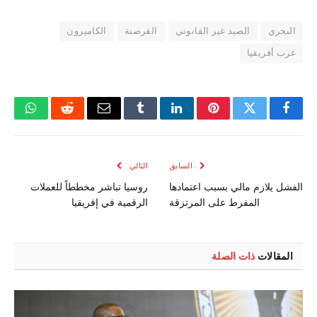
البحري
الصيد غير القانوني
القرصنة
الكاميرون
غرب أفريقيا
فيسبوك
تويتر
بينتيريست
لينكدإن
Tumblr
البريد
رديت
واتسا
الإلكتروني
السابق
التالي
الفشل يلازم مالي بسبب اعتمادها
روسيا تباشر مخططاً للعملات
المفرط على المرتزقة
الرقمية في إفريقيا
المقالات
ذات الصلة