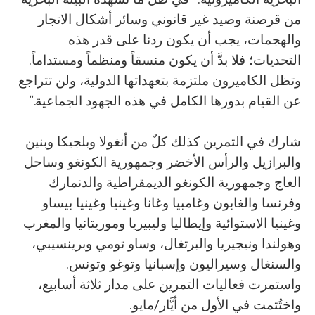
من قرصنة وصيد غير قانوني وسائر أشكال الاتجار
والهجمات، يجب أن يكون ردنا على قدر هذه
التحديات؛ فلا بدَّ أن يكون منسقاً ومنظماً ومستداماً.
وتظل الكاميرون ملتزمة بتعهداتها الدولية، ولن تتراجع
عن القيام بدورها الكامل في هذه الجهود الجماعية.“
شارك في التمرين كذلك كلٌ من أنغولا وبلجيكا وبنين
والبرازيل والرأس الأخضر وجمهورية الكونغو وساحل
العاج وجمهورية الكونغو الديمقراطية والدنمارك
وفرنسا والغابون وغامبيا وغانا وغينيا وغينيا بيساو
وغينيا الاستوائية وإيطاليا وليبيريا وموريتانيا والمغرب
وهولندا ونيجيريا والبرتغال، وساو تومي وبرينسيبي،
والسنغال وسيراليون وإسبانيا وتوغو وتونس.
واستمرت فعاليات التمرين على مدار ثلاثة أسابيع،
واختُتمت في الأول من أيَّار/مايو.