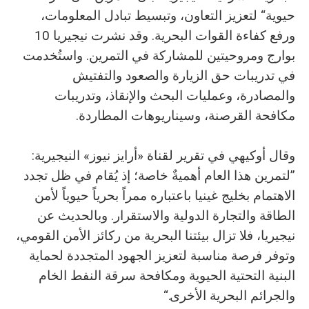
حيوية“ لتعزيز التعاون، وتبسيط تبادل المعلومات،
ورفع كفاءة القوات البحرية. وقد نشرت نيجيريا 10
بوارج ومروحيتين للمشاركة في التمرين. واستُخدمت
في تدريبات حق الزيارة والصعود والتفتيش
والمصادرة، وعمليات البحث والإنقاذ، وتدريبات
مكافحة القرصنة، وسيناريوهات المطاردة.
وقال أوكيهي في تقرير لقناة «أرايز نيوز» النيجيرية:
”لتمرين هذا العام أهميةٌ خاصة؛ إذ يُقام في ظل تجدد
الاهتمام بخليج غينيا باعتباره ممراً بحرياً حيوياً لأمن
الطاقة والتجارة الدولية والاستقرار. وبالحديث عن
نيجيريا، فلا تزال بيئتنا البحرية من ركائز الأمن القومي،
وتوفر فرصة مناسبة لتعزيز الجهود المتجددة لحماية
البنية التحتية الحيوية ومكافحة سرقة النفط الخام
والجرائم البحرية الأخرى.“