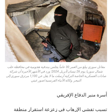
مقاتل سوري يبلغ من العمر 30 عاماً يجلس ببندقية هجومية في محافظة حلب
شمال سوريا يوم 26 نيسان/أبريل 2024؛ ورد في الأشهر الأخيرة أن شركة
صادات العسكرية الخاصة التركية أرسلت ما لا يقل عن 1,100 مرتزق سوري إلى
النيجر. وكالة الأنباء الفرنسية/صور غيتي
أسرة منبر الدفاع الإفريقي
تسبب تفشي الإرهاب في زعزعة استقرار منطقة