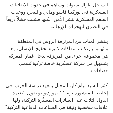
الساحل طوال سنوات وساهم في حدوث الانقلابات
العسكرية في بوركينا فاسو ومالي والنيجر، ووعدت
الطغم العسكرية بنشر الأمن، لكنها فشلت فشلاً ذريعاً
في التصدي للهجمات الإرهابية.
ينتشر المئات من المرتزقة الروس في المنطقة،
واتُهموا بارتكاب انتهاكات كثيرة لحقوق الإنسان، وها
هي مجموعة أخرى من المرتزقة تدخل غمار المعركة،
بتسهيل من شركة عسكرية خاصة تركية تُسمى
«صادات».
كتب السيد ليام كار، المحلل بمعهد دراسة الحرب، في
إحاطته المنشورة يوم 11 تموز/يوليو يقول: ”تعتمد
الدول الثلاث على الطائرات المسيَّرة التركية، ولها
علاقات شخصية وثيقة في الصناعات الدفاعية التركية.“