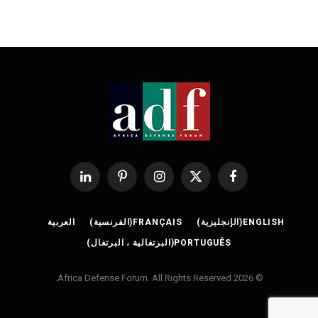
فيسبوك
X
الانستغرام
بينتيريست
لينكدإن
(Twitter)
ENGLISH
(
الإنجليزية
)
FRANÇAIS
(
الفرنسية
)
العربية
PORTUGUÊS
(
البرتغالية ، البرتغال
)
© 2026 Africa Defense Forum. All Rights Reserved.