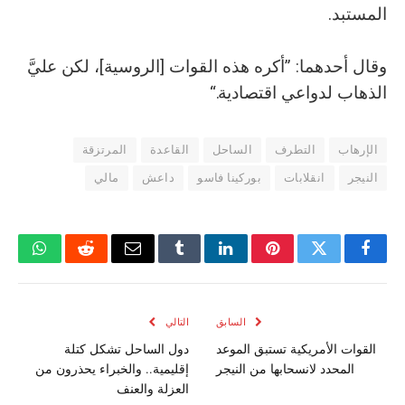
المستبد.
وقال أحدهما: ”أكره هذه القوات [الروسية]، لكن عليَّ
الذهاب لدواعي اقتصادية.“
الإرهاب
التطرف
الساحل
القاعدة
المرتزقة
النيجر
انقلابات
بوركينا فاسو
داعش
مالي
فيسبوك
تويتر
بينتيريست
لينكدإن
Tumblr
البريد
رديت
واتسا
الإلكتروني
السابق
التالي
القوات الأمريكية تستبق الموعد
دول الساحل تشكل كتلة
المحدد لانسحابها من النيجر
إقليمية.. والخبراء يحذرون من
العزلة والعنف