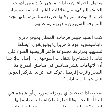
ويقول الخبراء إن صادات ما هي إلا أداة من أدوات
الجيش التركي، مثل علاقات فاغنر السابقة بروسيا،
فربما لا توظف مرتزقتها بطريقة مباشرة، لكنها تجند
المرتزقة السوريين وتدربهم وتدعمهم.
كتب السيد جوهر فرحات، المحلل بموقع «غري
دايناميكس»، يوم 3 حزيران/يونيو يقول: ”يسلط
تشبيهها بمرتزقة مجموعة فاغنر الروسية الضوء على
تنامي الاهتمام والانتقادات الموجهة إلى [صادات]؛ كما
أن الاتهامات بنشر مقاتلين في مناطق الصراع مثل
النيجر وغرب إفريقيا… تؤكد على تزايد التركيز الدولي
على عمليات صادات.“
نفت صادات تجنيد أي مرتزقة سوريين أو نشرهم في
ليبيا أو النيجر، وقالت لهيئة الإذاعة البريطانية إنها
قدمت”خدمات استشارية وتدريبية وخدمات إمداد