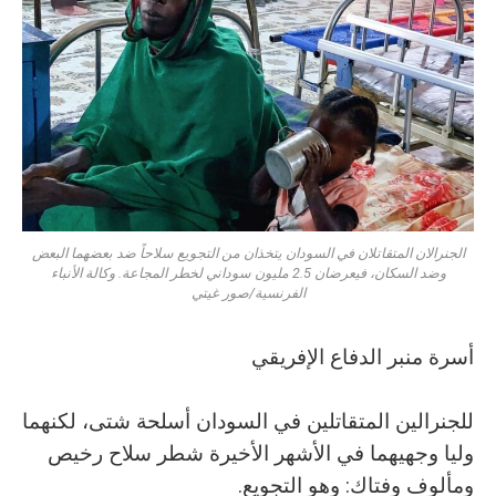
الجنرالان المتقاتلان في السودان يتخذان من التجويع سلاحاً ضد بعضهما البعض
وضد السكان، فيعرضان 2.5 مليون سوداني لخطر المجاعة. وكالة الأنباء
الفرنسية/صور غيتي
أسرة منبر الدفاع الإفريقي
للجنرالين المتقاتلين في السودان أسلحة شتى، لكنهما
وليا وجهيهما في الأشهر الأخيرة شطر سلاح رخيص
ومألوف وفتاك: وهو التجويع.