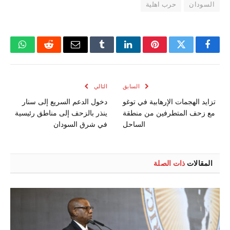
السودان
حرب اهلية
فيسبوك
تويتر
بينتيريست
لينكدإن
Tumblr
البريد
رديت
واتسا
الإلكتروني
السابق
التالي
تزايد الهجمات الإرهابية في توغو
دخول الدعم السريع إلى سنار
مع زحف المتطرفين من منطقة
ينذر بالزحف إلى مناطق رئيسية
الساحل
في شرق السودان
المقالات
ذات الصلة