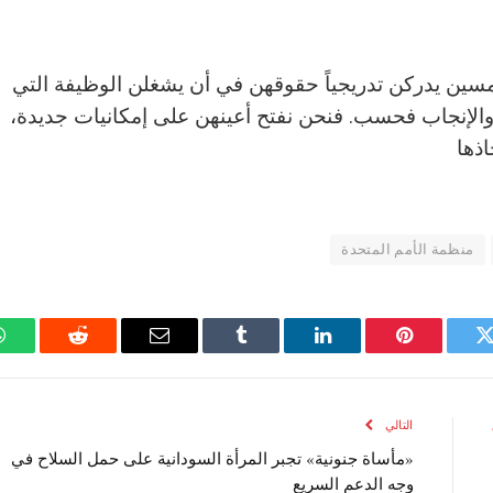
مسين يدركن تدريجياً حقوقهن في أن يشغلن الوظيفة التي
ج والإنجاب فحسب. فنحن نفتح أعينهن على إمكانيات جديدة،
ذها
منظمة الأمم المتحدة
تويتر
بينتيريست
لينكدإن
Tumblr
البريد
رديت
الإلكتروني
التالي
«مأساة جنونية» تجبر المرأة السودانية على حمل السلاح في
وجه الدعم السريع