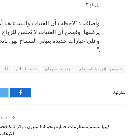
بلدك؟
وأضافت: ”لاحظت أن الفتيات والنساء هنا أ
يرغبنها، وفهمن أن الفتيات لا يُخلقن للزوا
وعلى خيارات جديدة ينبغي السماح لهن باتخا
.“
جمهورية إفريقيا الوسطى
جنوب السودان
حفظ السلام
غانا
شاركها.
فيسبوك
السابق
كينيا تتسلم مستلزمات حماية بنحو 1.4 مليون دولار لمكافحة
الإرهاب