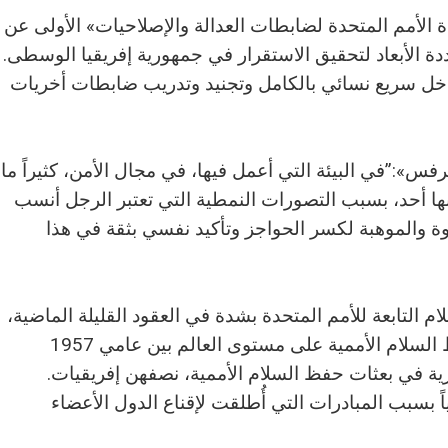
على «جائزة رائدة الأمم المتحدة لضابطات العدالة والإصلاحيات» الأولى عن
ددة الأبعاد لتحقيق الاستقرار في جمهورية إفريقيا الوسطى.
دخل سريع نسائي بالكامل وتجنيد وتدريب ضابطات أخريات
يرفس»:”في البيئة التي أعمل فيها، في مجال الأمن، كثيراً ما
ث بها أحد، بسبب التصورات النمطية التي تعتبر الرجل أنسب
قوة والموهبة لكسر الحواجز وتأكيد نفسي بثقة في هذا
التابعة للأمم المتحدة بشدة في العقود القليلة الماضية،
إذ خدمت 20 امرأة عسكرية في بعثات حفظ السلام الأممية على مستوى العالم بين عامي 1957
الآن 6,200 امرأة عسكرية في بعثات حفظ السلام الأممية، نصفهن إفريقيات.
 بسبب المبادرات التي أُطلقت لإقناع الدول الأعضاء