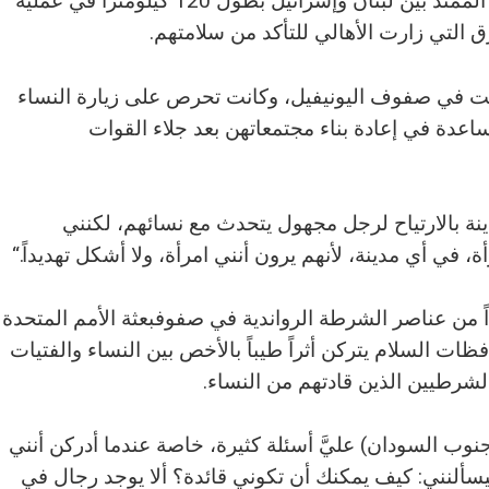
إيسينام باه دوريات على خط ترسيم الحدود الممتد بين لبنان وإسرائيل بطول 120 كيلومتراً في عملية
173 امرأة غانية خدمت في صفوف اليونيفيل، وكانت تحرص على زيارة النساء
اعدة في إعادة بناء مجتمعاتهن بعد جلاء القوات
ينة بالارتياح لرجل مجهول يتحدث مع نسائهم، لكنني
 في أي مدينة، لأنهم يرون أنني امرأة، ولا أشكل تهديداً.“
لين أوروجينيقوة مكونة من 160 فرداً من عناصر الشرطة الرواندية في صفوفبعثة الأمم المتحدة
ات السلام يتركن أثراً طيباً بالأخص بين النساء والفتيات
شرطيين الذين قادتهم من النساء.
وب السودان) عليَّ أسئلة كثيرة، خاصة عندما أدركن أنني
ألنني: كيف يمكنك أن تكوني قائدة؟ ألا يوجد رجال في