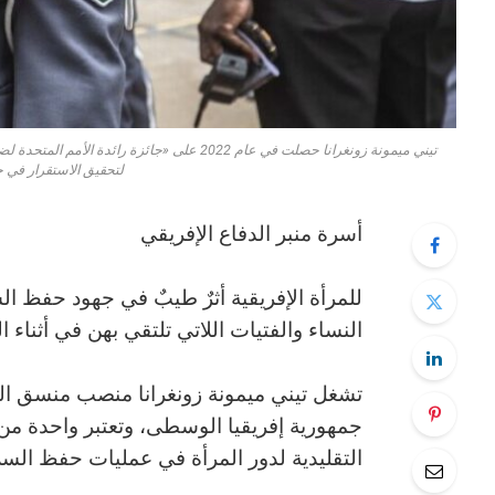
تيني ميمونة زونغرانا حصلت في عام 2022 على «جا
لتحقيق الاستقرار في 
أسرة منبر الدفاع الإفريقي
للمرأة الإفريقية أثرٌ طيبٌ في جهود حفظ الس
النساء والفتيات اللاتي تلتقي بهن في أثناء ال
تشغل تيني ميمونة زونغرانا منصب منسق ال
جمهورية إفريقيا الوسطى، وتعتبر واحدة من ب
التقليدية لدور المرأة في عمليات حفظ السل