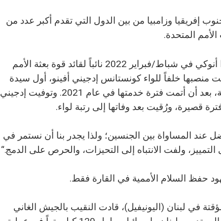
جنوب إفريقيا وزامبيا من بين الدول التي تقدم أكبر عدد من
لأمم المتحدة.
عُينت العميد بالبحرية الغانية فوستينا بواكيوا أنوكي في شباط/فبراير 2022 نائباً لقائد قوة بعثة الأمم
لت منصبها خلفاً للواء كونستانس إدجيني أفينو، أول سيدة
تشغل رتبة عميد في القوات المسلحة الغانية، بعد أن أتمت فترة خدمتها في عام 2021. وتوفيت إدجيني
ل عند المساواة بين الجنسين؛ ولذا يجدر بنا أن نستمر في
التمييز، ولفت الانتباه إلى التحيزات، والحرص على الدمج.“
ود حفظ السلام الأممية في القارة فقط.
ؤقتة في لبنان (اليونيفيل)، قادت النقيب بالجيش الغاني