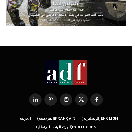
فيسبوك
X
الانستغرام
بينتيريست
لينكدإن
(Twitter)
ENGLISH
(
الإنجليزية
)
FRANÇAIS
(
الفرنسية
)
العربية
PORTUGUÊS
(
البرتغالية ، البرتغال
)