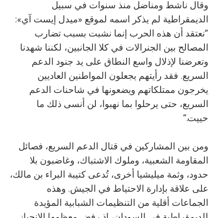
وقال ناشط ومناضل منذ سنوات في سبيل
الديمقراطية لم يذكر اسمه لموقع «ميدل إيست آي»:
”نعتقد أن هذه الحرب إنما نشبت بسبب تضارب
المصالح بين الجنرالات في كلا الجانبين، لكننا شهدنا
وتعرضنا لإذلال واسع النطاق على يد جنود الدعم
السريع. فقد رأيتهم يجعلون المواطنين العاديين
يخرجون ممتلكاتهم ويضعونها في شاحنات الدعم
السريع، حتى يرحلوا بما نهبوا، لن أنسى ذلك ما
حييت.“
ومن بين المشاركين في قتال الدعم السريع، فصائل
المقاومة الشعبية، وملوك الاشتباك، وغاضبون بلا
حدود، وثمة ميليشيا أخرى، تُدعى كتيبة البراء بن مالك،
على علاقة بإدارة الاحتياط في الجيش. وهذه
الجماعات أقلية من التنظيمات الشبابية المؤيدة
للديمقراطية في السودان، إذ رفض معظمها الانحياز