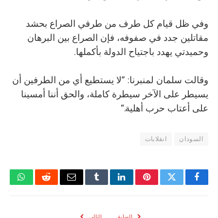
وفي ظل قيام كل طرف من طرفي الصراع بحشد
مقاتلين جدد في صفوفه، فإن الصراع بين البرهان
وحميدتي يهدد باجتياح الدولة بأكملها.
وقالت سلمان لمنبرنا: ”لا يستطيع أي من الطرفين أن
يسيطر على الآخر سيطرة كاملة، والحق أننا أمسينا
على أعتاب حرب أهلية.“
السودان
انقلابات
فيسبوك
تويتر
بينتيريست
لينكدإن
Tumblr
البريد
رديت
واتسا
الإلكتروني
السابق
التالي