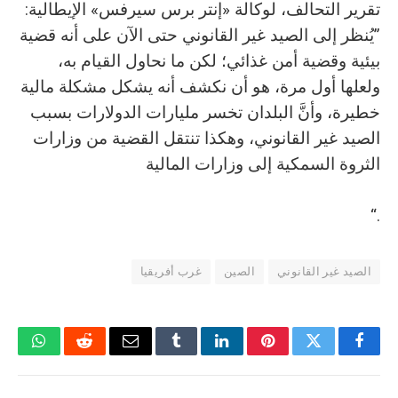
تقرير التحالف، لوكالة «إنتر برس سيرفس» الإيطالية:
”يُنظر إلى الصيد غير القانوني حتى الآن على أنه قضية
بيئية وقضية أمن غذائي؛ لكن ما نحاول القيام به،
ولعلها أول مرة، هو أن نكشف أنه يشكل مشكلة مالية
خطيرة، وأنَّ البلدان تخسر مليارات الدولارات بسبب
الصيد غير القانوني، وهكذا تنتقل القضية من وزارات
الثروة السمكية إلى وزارات المالية
.“
الصيد غير القانوني
الصين
غرب أفريقيا
فيسبوك
تويتر
بينتيريست
لينكدإن
Tumblr
البريد
رديت
واتسا
الإلكتروني