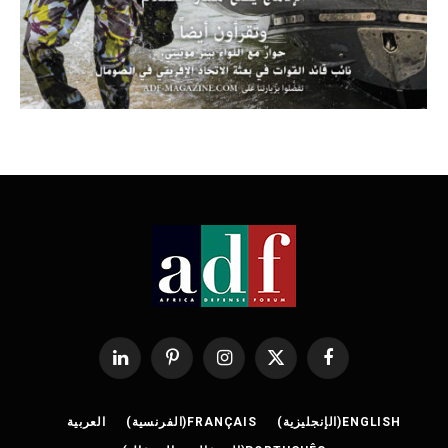
فيسبوك
X
الانستغرام
بينتيريست
لينكدإن
(Twitter)
ENGLISH
(
الإنجليزية
)
FRANÇAIS
(
الفرنسية
)
العربية