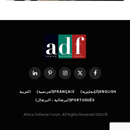
فيسبوك
X
الانستغرام
بينتيريست
لينكدإن
(Twitter)
ENGLISH
(
الإنجليزية
)
FRANÇAIS
(
الفرنسية
)
العربية
PORTUGUÊS
(
البرتغالية ، البرتغال
)
© 2026 Africa Defense Forum. All Rights Reserved.