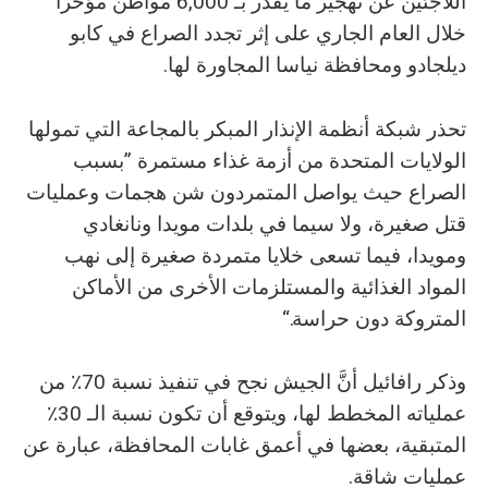
اللاجئين عن تهجير ما يُقدَّر بـ 6,000 مواطن مؤخراً
خلال العام الجاري على إثر تجدد الصراع في كابو
ديلجادو ومحافظة نياسا المجاورة لها.
تحذر شبكة أنظمة الإنذار المبكر بالمجاعة التي تمولها
الولايات المتحدة من أزمة غذاء مستمرة ”بسبب
الصراع حيث يواصل المتمردون شن هجمات وعمليات
قتل صغيرة، ولا سيما في بلدات مويدا ونانغادي
ومويدا، فيما تسعى خلايا متمردة صغيرة إلى نهب
المواد الغذائية والمستلزمات الأخرى من الأماكن
المتروكة دون حراسة.“
وذكر رافائيل أنَّ الجيش نجح في تنفيذ نسبة 70٪ من
عملياته المخطط لها، ويتوقع أن تكون نسبة الـ 30٪
المتبقية، بعضها في أعمق غابات المحافظة، عبارة عن
عمليات شاقة.