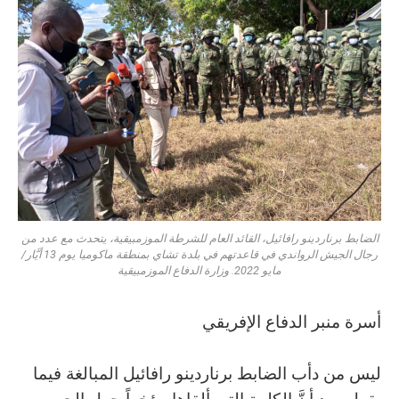
الضابط برناردينو رافائيل، القائد العام للشرطة الموزمبيقية، يتحدث مع عدد من
رجال الجيش الرواندي في قاعدتهم في بلدة تشاي بمنطقة ماكوميا يوم 13 أيَّار/
مايو 2022. وزارة الدفاع الموزمبيقية
أسرة منبر الدفاع الإفريقي
ليس من دأب الضابط برناردينو رافائيل المبالغة فيما