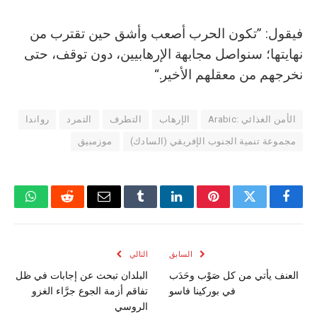
فيقول: ”تكون الحرب أصعب وأشق حين تقترب من
نهايتها؛ سنواصل مجابهة الإرهابيين، دون توقف، حتى
نخرجهم من معقلهم الأخير.“
الأمن الغذائي :Arabic
الإرهاب
التطرف
التمرد
رواندا
مجموعة تنمية الجنوب الإفريقي (السادك)
موزمبيق
فيسبوك
تويتر
بينتيريست
لينكدإن
Tumblr
البريد
رديت
واتسا
الإلكتروني
السابق
التالي
العنف يأتي من كل صَوْب وحَدَب
البلدان تبحث عن إجابات في ظل
في بوركينا فاسو
تفاقم أزمة الجوع جرَّاء الغزو
الروسي