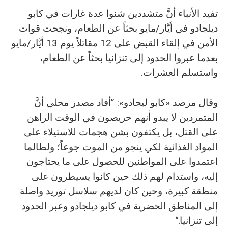
تفيد الأنباء أنَّ متشددين شنوا عدة غارات في كابو
ديلجادو في أيَّار/مايو بحثاً عن الطعام، ونجحت قوات
الأمن في إلقاء القبض على 12 مقاتلاً يوم 13 أيَّار/مايو
بعدما عبروا الحدود إلى تنزانيا بحثاً عن الطعام،
واستسلم العشرات.
وقال مرصد «كابو ليجادو»: ”أفاد مصدر محلي أنَّ
المتمردين لا يبدو أنهم حريصون في الوقت الراهن
على القتل، بل يكتفون بشن هجمات للاستيلاء على
المواد الغذائية لكي ينجو من الموت جوعاً؛ ولطالما
اعتمدوا على المواطنين للحصول على ما يحتاجون
إليه، واستدام لهم ذلك حين كانوا يسيطرون على
منطقة كبيرة، وحين كان لديهم سلاسل توريد واصلة
إلى المناطق الحضرية في كابو ديلجادو وعبر الحدود
إلى تنزانيا.“