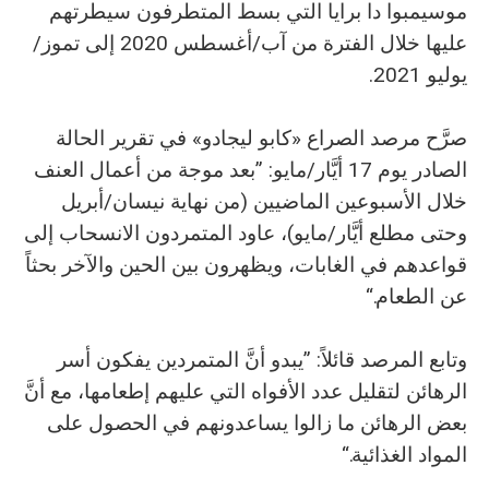
موسيمبوا دا برايا التي بسط المتطرفون سيطرتهم
عليها خلال الفترة من آب/أغسطس 2020 إلى تموز/
يوليو 2021.
صرَّح مرصد الصراع «كابو ليجادو» في تقرير الحالة
الصادر يوم 17 أيَّار/مايو: ”بعد موجة من أعمال العنف
خلال الأسبوعين الماضيين (من نهاية نيسان/أبريل
وحتى مطلع أيَّار/مايو)، عاود المتمردون الانسحاب إلى
قواعدهم في الغابات، ويظهرون بين الحين والآخر بحثاً
عن الطعام.“
وتابع المرصد قائلاً: ”يبدو أنَّ المتمردين يفكون أسر
الرهائن لتقليل عدد الأفواه التي عليهم إطعامها، مع أنَّ
بعض الرهائن ما زالوا يساعدونهم في الحصول على
المواد الغذائية.“