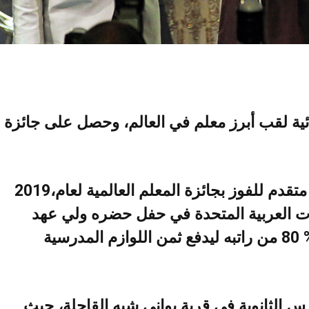
فقد‭ ‬تغلب‭ ‬بيتر‭ ‬تابيشي‭ ‬على‭ ‬10‭,‬000‭ ‬متقدم‭ ‬للفوز‭ ‬بجائزة‭ ‬المعلم‭ ‬العالمية‭ ‬لعام‭ ‬2019،‭