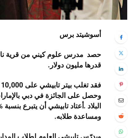
أسوشيتد‭ ‬برس
‬قدرها‭ ‬مليون‭ ‬دولار‭.‬
‬ومساعدة‭ ‬طلابه‭.‬