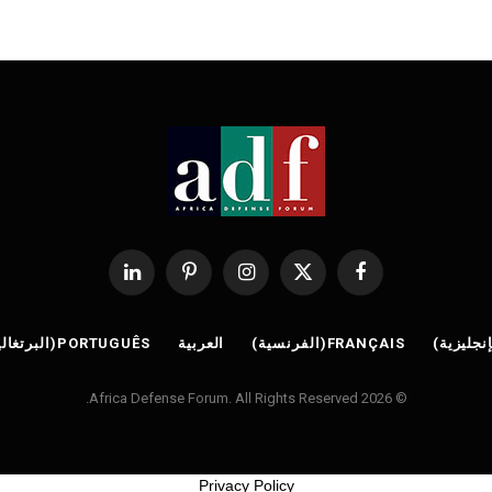
فيسبوك
X
الانستغرام
بينتيريست
لينكدإن
(Twitter)
إنجليزية
)
FRANÇAIS
(
الفرنسية
)
العربية
PORTUGUÊS
(
البرتغالي
© 2026 Africa Defense Forum. All Rights Reserved.
Privacy Policy