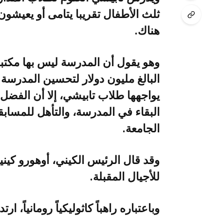
‬هناك‭.‬
‬الجامعة‭.‬
‬للأجيال‭ ‬المقبلة‭.‬