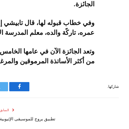
‬الجائزة‭.‬
‬عمره،‭ ‬تاركًة‭ ‬والده،‭ ‬معلم‭ ‬المدرسة‭ ‬الابتدائية،‭ ‬للقيام‭ ‬بمهمة‭ ‬تربيته‭ ‬هو‭ ‬وأشقائه‭ ‬لوحده‭.‬
‬من‭ ‬أكثر‭ ‬الأساتذة‭ ‬المرموقين‭ ‬والمرغوب‭ ‬بهم‭.‬
شاركها.
فيسبوك
السابق
تطبيق يروج للموسيقى الإثيوبية