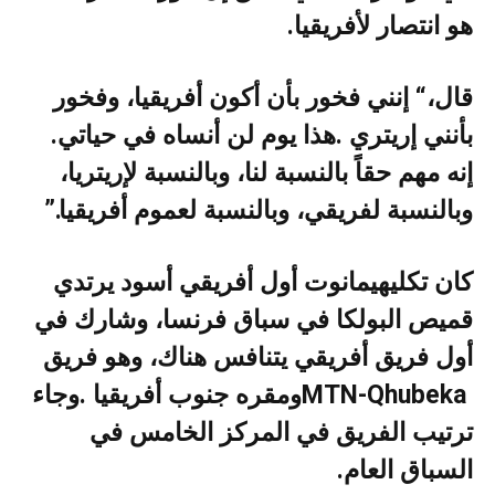
‬هو‭ ‬انتصار‭ ‬لأفريقيا‭.‬
‬بأنني‭ ‬إريتري‭. ‬هذا‭ ‬يوم‭ ‬لن‭ ‬أنساه‭ ‬في‭ ‬حياتي‭.
‬وبالنسبة‭ ‬لفريقي،‭ ‬وبالنسبة‭ ‬لعموم‭ ‬أفريقيا‭”.‬
‬السباق‭ ‬العام‭.‬