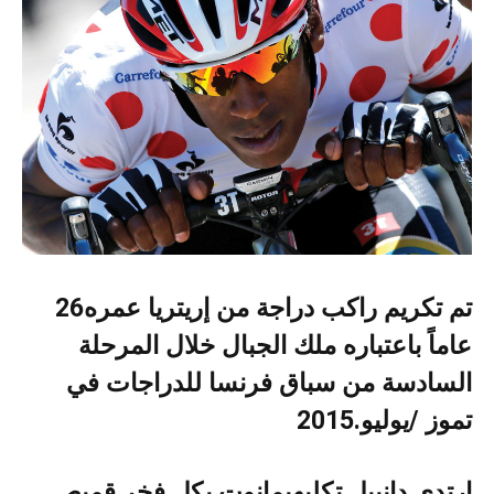
تم‭ ‬تكريم‭ ‬راكب‭ ‬دراجة‭ ‬من‭ ‬إريتريا‭ ‬عمره‭ ‬26‭
‬تموز‭/ ‬يوليو‭ ‬2015‭.‬