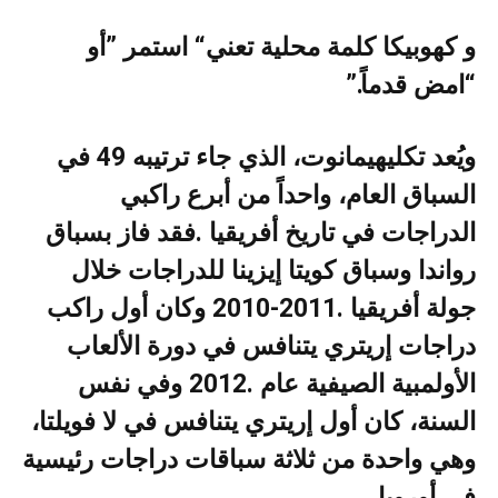
“‬امض‭ ‬قدماً‭”.‬
‬الدراجات‭ ‬في‭ ‬تاريخ‭ ‬أفريقيا‭. ‬فقد‭ ‬فاز‭ ‬بسباق‭
‬في‭ ‬أوروبا‭.‬