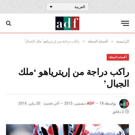
العربية
»
»
الرئيسية
أقسام المجلة
راكب دراجة من إريترياهو ‘ملك الجبال’
أقسام المجلة
راكب دراجة من إريترياهو ‘ملك
الجبال’
بواسطة
18 ديسمبر، 2015
ADF
آخر تحديث:
20 يناير، 2016
2 دقائق