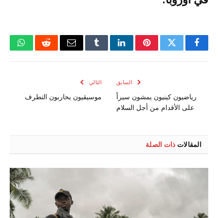
فيسبوك
تويتر
بينتيريست
لينكدإن
Tumblr
البريد
رديت
واتسا
الإلكتروني
السابق
التالي
رياضيون كينيون يمشون سيراً
موسيقيون يحاربون التطرف
على الأقدام من أجل السلام
المقالات
ذات الصلة