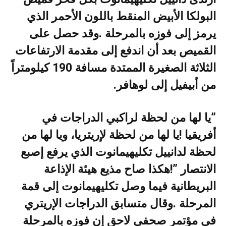
‬من‭ ‬أبيفيل‭ ‬إلى‭ ‬لوهافر‭.‬