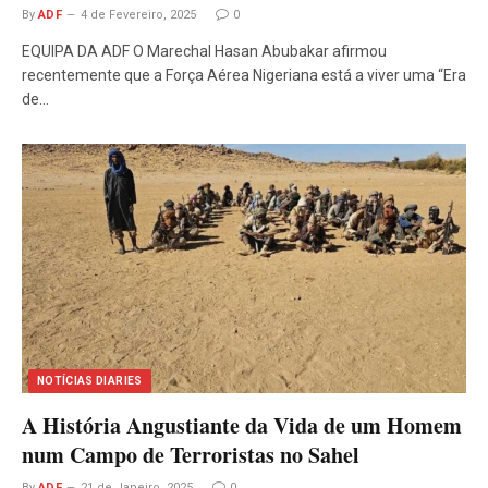
By
ADF
4 de Fevereiro, 2025
0
EQUIPA DA ADF O Marechal Hasan Abubakar afirmou
recentemente que a Força Aérea Nigeriana está a viver uma “Era
de…
NOTÍCIAS DIARIES
A História Angustiante da Vida de um Homem
num Campo de Terroristas no Sahel
By
ADF
21 de Janeiro, 2025
0