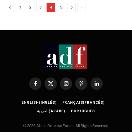
Previous
Next
1
2
3
4
5
6
Facebook
X
Instagram
Pinterest
LinkedIn
(Twitter)
ENGLISH
(
INGLÊS
)
FRANÇAIS
(
FRANCÊS
)
العربية
(
ÁRABE
)
PORTUGUÊS
© 2026 Africa Defense Forum. All Rights Reserved.