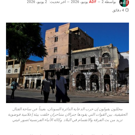
بواسطة
2 يونيو، 2026
ADF
آخر تحديث:
2 يونيو، 2026
4 دقائق
محللون يقولون إن حرب الدعاية الدائرة السودان، بعيداً عن ساحة القتال
الحقيقية، بين القوات التي يقودها جنرالان متناحران خلقت بيئة إعلامية فوضوية
تزيد من بث الفرقة والانقسام في البلاد. وكالة الأنباء الفرنسية/صور غيتي