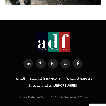
فيسبوك
X
الانستغرام
بينتيريست
لينكدإن
(Twitter)
ENGLISH
(
الإنجليزية
)
FRANÇAIS
(
الفرنسية
)
العربية
PORTUGUÊS
(
البرتغالية ، البرتغال
)
© 2026 Africa Defense Forum. All Rights Reserved.