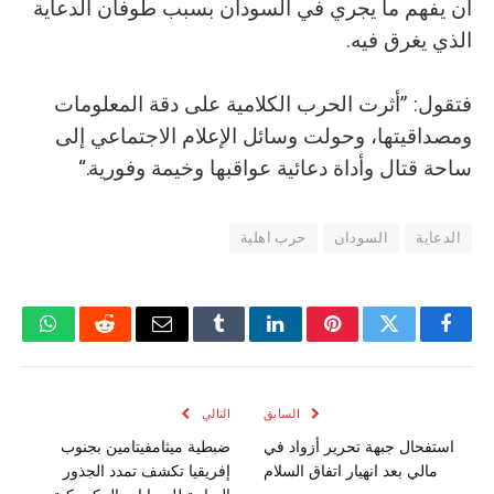
أن يفهم ما يجري في السودان بسبب طوفان الدعاية
الذي يغرق فيه.
فتقول: ”أثرت الحرب الكلامية على دقة المعلومات
ومصداقيتها، وحولت وسائل الإعلام الاجتماعي إلى
ساحة قتال وأداة دعائية عواقبها وخيمة وفورية.“
الدعاية
السودان
حرب اهلية
فيسبوك
تويتر
بينتيريست
لينكدإن
Tumblr
البريد
رديت
واتسا
الإلكتروني
السابق
التالي
استفحال جبهة تحرير أزواد في
ضبطية ميثامفيتامين بجنوب
مالي بعد انهيار اتفاق السلام
إفريقيا تكشف تمدد الجذور