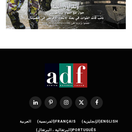
فيسبوك
X
الانستغرام
بينتيريست
لينكدإن
(Twitter)
ENGLISH
(
الإنجليزية
)
FRANÇAIS
(
الفرنسية
)
العربية
PORTUGUÊS
(
البرتغالية ، البرتغال
)