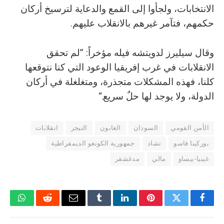
الانتخابات، ولجأوا إلى القمع والدعاية لترسيخ أركان
حكمهم، فتآمر غيرهم بالانقلاب عليهم.
وقال سيليرز لدويتشه فيله مؤخراً: ”لم تحقق
الانقلابات في غرب إفريقيا الوعود التي كنا نتوقعها
كلنا، فهذه المشكلات متجذرة، ومتغلغلة في أركان
الدولة، ولا يوجد لها حلٌ سريع.“
الأمن القومي
السودان
الغابون
النيجر
انقلابات
بوركينا فاسو
تشاد
جمهورية الكونغو الديمقراطية
غينيا-بيساو
مالي
مدغشقر
فيسبوك
تويتر
بينتيريست
لينكدإن
Tumblr
البريد
رديت
واتسا
الإلكتروني