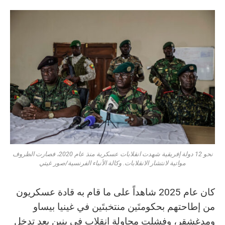
نحو 12 دولة إفريقية شهدت انقلابات عسكرية منذ عام 2020، فصارت الظروف
مواتية لانتشار الانقلابات. وكالة الأنباء الفرنسية/صور غيتي
كان عام 2025 شاهداً على ما قام به قادة عسكريون
من إطاحتهم بحكومتَين منتخبتَين في غينيا بيساو
ومدغشقر، وفشلت محاولة انقلاب في بنين بعد تدخل