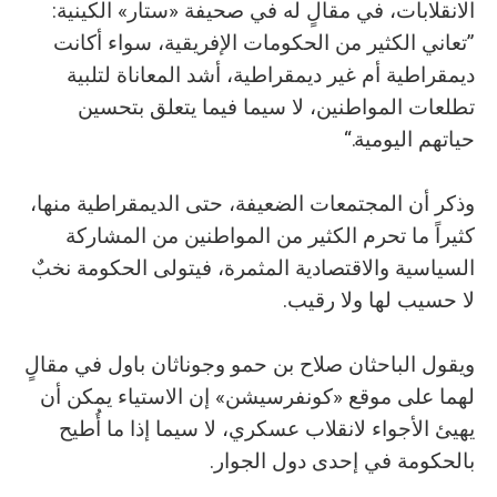
الانقلابات، في مقالٍ له في صحيفة «ستار» الكينية:
”تعاني الكثير من الحكومات الإفريقية، سواء أكانت
ديمقراطية أم غير ديمقراطية، أشد المعاناة لتلبية
تطلعات المواطنين، لا سيما فيما يتعلق بتحسين
حياتهم اليومية.“
وذكر أن المجتمعات الضعيفة، حتى الديمقراطية منها،
كثيراً ما تحرم الكثير من المواطنين من المشاركة
السياسية والاقتصادية المثمرة، فيتولى الحكومة نخبٌ
لا حسيب لها ولا رقيب.
ويقول الباحثان صلاح بن حمو وجوناثان باول في مقالٍ
لهما على موقع «كونفرسيشن» إن الاستياء يمكن أن
يهيئ الأجواء لانقلاب عسكري، لا سيما إذا ما أُطيح
بالحكومة في إحدى دول الجوار.