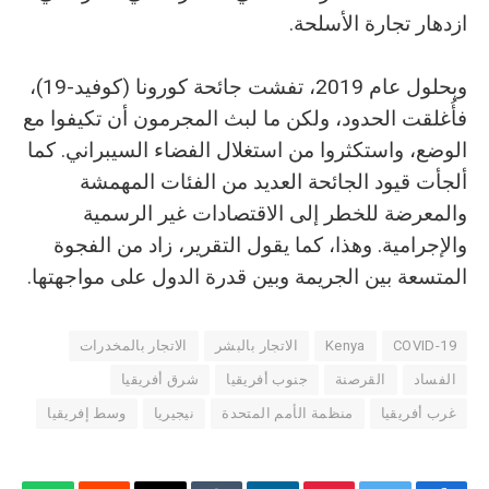
ازدهار تجارة الأسلحة.
وبحلول عام 2019، تفشت جائحة كورونا (كوفيد-19)،
فأُغلقت الحدود، ولكن ما لبث المجرمون أن تكيفوا مع
الوضع، واستكثروا من استغلال الفضاء السيبراني. كما
ألجأت قيود الجائحة العديد من الفئات المهمشة
والمعرضة للخطر إلى الاقتصادات غير الرسمية
والإجرامية. وهذا، كما يقول التقرير، زاد من الفجوة
المتسعة بين الجريمة وبين قدرة الدول على مواجهتها.
COVID-19
Kenya
الاتجار بالبشر
الاتجار بالمخدرات
الفساد
القرصنة
جنوب أفريقيا
شرق أفريقيا
غرب أفريقيا
منظمة الأمم المتحدة
نيجيريا
وسط إفريقيا