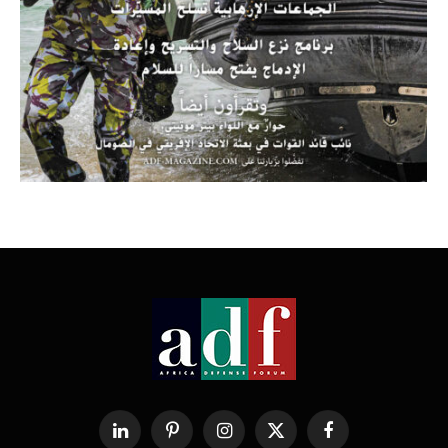
فيسبوك
X
الانستغرام
بينتيريست
لينكدإن