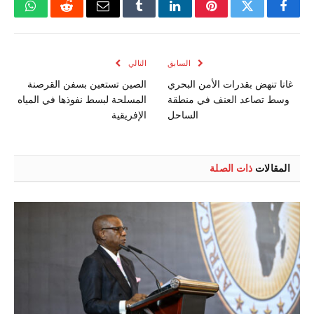
فيسبوك
تويتر
بينتيريست
لينكدإن
Tumblr
البريد
رديت
واتسا
الإلكتروني
السابق
التالي
غانا تنهض بقدرات الأمن البحري
الصين تستعين بسفن القرصنة
وسط تصاعد العنف في منطقة
المسلحة لبسط نفوذها في المياه
الساحل
الإفريقية
المقالات
ذات الصلة