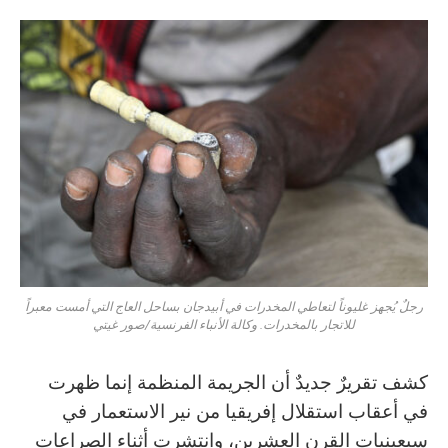
رجلٌ يُجهز غليوناً لتعاطي المخدرات في أبيدجان بساحل العاج التي أمست معبراً
للاتجار بالمخدرات. وكالة الأنباء الفرنسية/صور غيتي
كشف تقريرٌ جديدٌ أن الجريمة المنظمة إنما ظهرت
في أعقاب استقلال إفريقيا من نير الاستعمار في
سبعينيات القرن العشرين، وانتشرت أثناء الصراعات