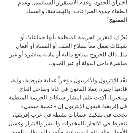
اختراق الحدود، وعدم الاستقرار السياسي، وعدم
انطفاء جذوة الصراعات، والهشاشة، والفساد
الممنهج.“
يُعرِّف التقرير الجريمة المنظمة بأنها جماعاتٌ أو
شبكاتٌ تعمل معاً بسلاح العنف أو الفساد أو أفعال
مثل ذلك للخروج بمنافع مالية أو مادية مباشرة أو غير
مباشرة داخل الدولة أو عبر الحدود.
نفَّذ الإنتربول والأفريبول مؤخراً عملية شرطية دولية،
قادتها أجهزة إنفاذ القانون في غانا وساحل العاج
ونيجيريا، أكدت على انتشار شبكات الجريمة المنظمة
في إفريقيا. فيقول الإنتربول إن «عملية جيمبي»
نجحت في تفكيك عصابات نشطة في غرب إفريقيا،
تنخرط في الاتجار بالمخدرات والبشر والابتزاز وغسل
الأموال والجرائم السيبرانية. وألقت السلطات القبض