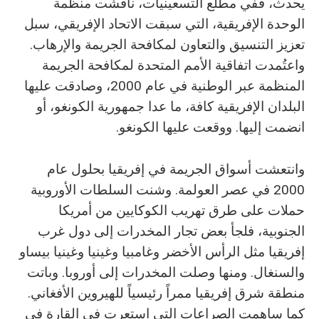
يحدث، ففي مطلع التسعينيات، ناقشت منظمة
الوحدة الإفريقية، التي سبقت الاتحاد الإفريقي، سبل
تعزيز التنسيق والتعاون لمكافحة الجريمة والإرهاب.
واعتُمدت اتفاقية الأمم المتحدة لمكافحة الجريمة
المنظمة عبر الوطنية في عام 2000، وصادقت عليها
البلدان الإفريقية كافة، ما عدا جمهورية الكونغو، أو
انضمت إليها. ووقعت عليها الكونغو.
وانتعشت أسواق الجريمة في إفريقيا بحلول عام
2000 في عصر العولمة. وشنت السلطات الأوروبية
حملات على طرق تهريب الكوكايين من أمريكا
الجنوبية، فلجأ بعض تجار المخدرات إلى دول غرب
إفريقيا مثل الرأس الأخضر وغامبيا وغينيا وغينيا بيساو
والسنغال. ومنها وصلت المخدرات إلى أوروبا. وباتت
منطقة شرق إفريقيا ممراً رئيسياً للهيروين الأفغاني.
كما ساهمت الصراعات التي استعرت في القارة في