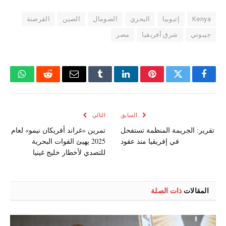
Kenya
إثيوبيا
البحري
الصومال
الصين
القرصنة
جيبوتي
شرق أفريقيا
مصر
فيسبوك
تويتر
بينتيريست
لينكدإن
Tumblr
البريد
رديت
واتسا
الإلكتروني
السابق
التالي
تقرير: الجريمة المنظمة تستفحل
تمرين «غراند أفريكان نيمو» لعام
في إفريقيا منذ عقود
2025 يهيئ القوات البحرية
للتصدي لأخطار خليج غينيا
المقالات
ذات الصلة