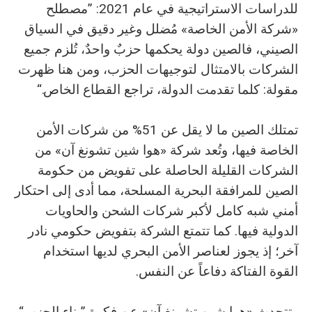
للدراسات الاستراتيجية في عام 2021: ”مصطلح
«شركة الأمن الخاصة» مُضلل وغير دقيق في السياق
الصيني، فالصين دولة يحكمها حزبٌ واحدٌ، تُلزم جميع
الشركات بالامتثال لتوجيهات الحزب، ومن هنا ظهرت
مقولة: كلما تقدمت الدولة، تراجع القطاع الخاص.“
تمتلك الصين ما لا يقل عن 51% من شركات الأمن
الخاصة فيها، وتُعد شركة «هوا شين تشونغ آن» من
الشركات القليلة الحاصلة على تفويض من حكومة
الصين للمرافقة البحرية المسلحة، مما أدى إلى احتكار
أمني شبه كامل لأكبر شركات الشحن والحاويات
الدولية فيها. كما تتمتع الشركة بتفويض حكومي نادر
آخر؛ إذ يجوز لعناصر الأمن البحري لديها استخدام
القوة الفتاكة دفاعاً عن النفس.
وتتحدث «هوا شين تشونغ آن» عن فكرة ”بناء الحزب“،