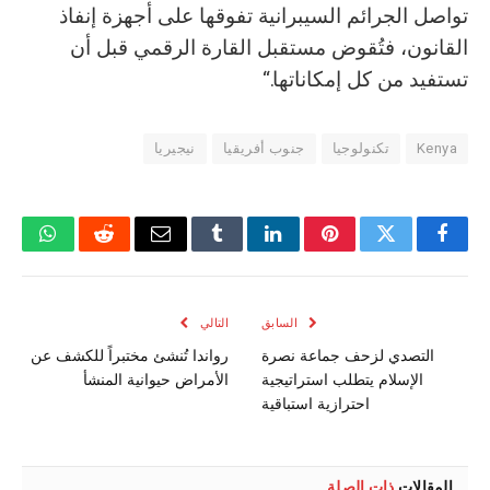
تواصل الجرائم السيبرانية تفوقها على أجهزة إنفاذ
القانون، فتُقوض مستقبل القارة الرقمي قبل أن
تستفيد من كل إمكاناتها.“
Kenya
تكنولوجيا
جنوب أفريقيا
نيجيريا
فيسبوك
تويتر
بينتيريست
لينكدإن
Tumblr
البريد
رديت
واتسا
الإلكتروني
السابق
التالي
التصدي لزحف جماعة نصرة
رواندا تُنشئ مختبراً للكشف عن
الإسلام يتطلب استراتيجية
الأمراض حيوانية المنشأ
احترازية استباقية
المقالات
ذات الصلة