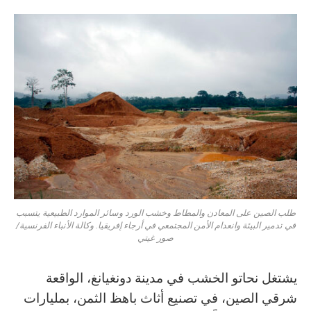
طلب الصين على المعادن والمطاط وخشب الورد وسائر الموارد الطبيعية يتسبب
في تدمير البيئة وانعدام الأمن المجتمعي في أرجاء إفريقيا. وكالة الأنباء الفرنسية/
صور غيتي
يشتغل نحاتو الخشب في مدينة دونغيانغ، الواقعة
شرقي الصين، في تصنيع أثاث باهظ الثمن، بمليارات