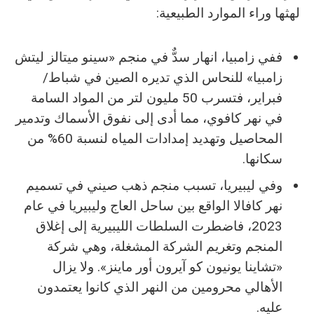
لهثها وراء الموارد الطبيعية:
ففي زامبيا، انهار سدٌّ في منجم «سينو ميتالز ليتش
زامبيا» للنحاس الذي تديره الصين في شباط/
فبراير، فتسرب 50 مليون لتر من المواد السامة
في نهر كافوي، مما أدى إلى نفوق الأسماك وتدمير
المحاصيل وتهديد إمدادات المياه لنسبة 60% من
سكانها.
وفي ليبيريا، تسبب منجم ذهب صيني في تسميم
نهر كافالا الواقع بين ساحل العاج وليبيريا في عام
2023، فاضطرت السلطات الليبيرية إلى إغلاق
المنجم وتغريم الشركة المشغلة، وهي شركة
«تشاينا يونيون كو آيرون أور ماينز». ولا يزال
الأهالي محرومين من النهر الذي كانوا يعتمدون
عليه.