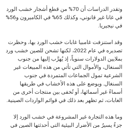
وتقدر الدراسات أن 70% من قطع أشجار خشب الورد
في غانا غير قانوني، وكذلك 65% في الكاميرون و56%
في نيجيريا.
وقد استنزفت غامبيا غابات خشب الورد بها، وحظرت
تصديره في عام 2022، لكنها تشحن للصين خشب ورد
بملايين الدولارات سنوياً، إذ يُهرَّب إليها من جنوب
السنغال، والأموال التي تأتي من هذه المبيعات غير
الشرعية تمول الجماعات المتمردة في جنوب
السنغال. ويوضع على هذه الأخشاب في طريقها
أسماءً غير أسمائها، أو تُخفى بين منتجات أخرى من
الغابات، ثم تظهر بعد ذلك في قوائم الواردات الصينية.
وما هذه التجارة غير المشروعة في خشب الورد إلا
جزءٌ يسيرٌ من الأضرار البيئية التي أحدثتها الصين في