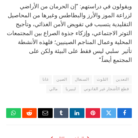
ويقولون في دراستهم: ”إن الحرمان من الأراضي
لزراعة الموز والأرز والبطاطس وغيرها من المحاصيل
التقليدية يتسبب في تقويض الأمن الغذائي، وتأجيج
التوتر الاجتماعي، وإزكاء جذوة الصراع بين المجتمعات
المحلية وعمال المناجم الصينيين؛ فلهذه الأنشطة
تأثير سلبي ليس فقط على البيئة ولكن على
المجتمع أيضاً.“
التعدين
التلوث
السنغال
الصين
غانا
قطع الأشجار غير القانوني
ليبيريا
مالي
فيسبوك
تويتر
بينتيريست
لينكدإن
Tumblr
البريد
رديت
واتسا
الإلكتروني