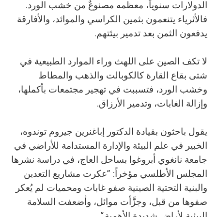
الدولارات سنوياً، معظمه مصنوعٌ من خشب الورد.
فالأثرياء يتنعمون بثمين الكراسي والموائد، والأفارقة
يدفعون الثمن بعد تدمير بيئتهم.
لا تكف الصين على اللهث وراء الموارد الطبيعية في
شتى بقاع القارة كالكوبالت والذهب والمطاط
وخشب الورد، فتسببت في تهجير مجتمعات بأكملها،
وإزالة الغابات، وتدمير الأرزاق.
يقول باحثون بقيادة الدكتور إباغنرين جيروم توندوه،
الخبير في علم البيئة والإدارة المستدامة للأراضي في
جامعة نانغوي أبروغوا بساحل العاج، في دراسة نشرها
المجلس الأطلسي مؤخراً: ”عكرت مشاريع التعدين
والبنية التحتية الصينية صفو غابات ومحميات لم يُعكر
صفوها من قبل، وجزَّأت موائل، وأضعفت السلامة
البيئية لأراضٍ شديدة الأهمية.“