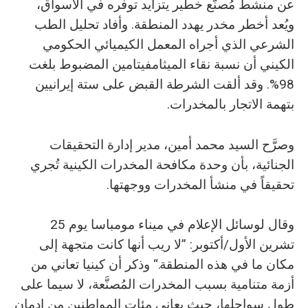
عن منشط مُصنَّع خطير يتزايد توفره في الأسواق،
ويُعد أخطر مخدر يهدد المنطقة. وأفاد تحليل الطب
الشرعي الذي أجراه المعمل الكيميائي الحكومي
الكيني أن نسبة نقاء الميثامفيتامين المضبوط بلغت
98%. وقد ألقت الشرطة القبض على ستة إيرانيين
بتهمة الاتجار بالمخدرات.
وصرَّح السيد محمد أمين، مدير إدارة التحقيقات
الجنائية، بأن وحدة مكافحة المخدرات الكينية تُجري
تحقيقاً في منشأ المخدرات ووجهتها.
وقال لوسائل الإعلام في ميناء مومباسا يوم 25
تشرين الأول/أكتوبر: ”لا ريب أنها كانت متجهة إلى
مكان ما في هذه المنطقة.“ وذكر أن كينيا تعاني من
أزمة متنامية بسبب المخدرات المُصنَّعة، لا سيما على
طول سواحلها، حيث يعاني مئات المواطنين من إدمان