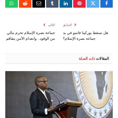
فيسبوك
تويتر
بينتيريست
لينكدإن
Tumblr
البريد
رديت
واتسا
الإلكتروني
السابق
التالي
هل تسقط بوركينا فاسو في يد
جماعة نصرة الإسلام تحرم مالي
جماعة نصرة الإسلام؟
من الوقود.. وانعدام الأمن يتفاقم
المقالات
ذات الصلة