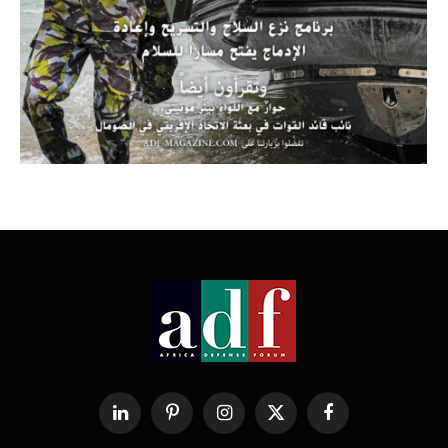
فيسبوك
X
الانستغرام
بينتيريست
لينكدإن
(Twitter)