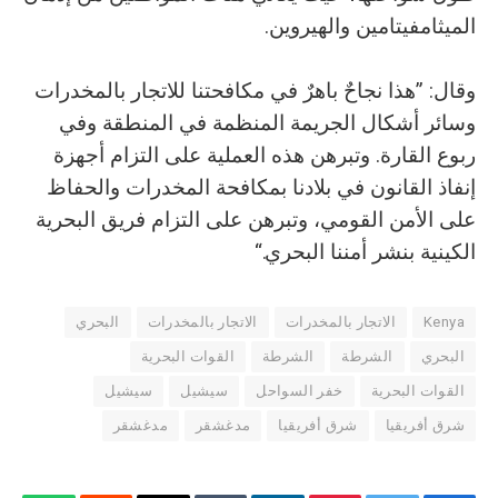
الميثامفيتامين والهيروين.
وقال: ”هذا نجاحٌ باهرٌ في مكافحتنا للاتجار بالمخدرات
وسائر أشكال الجريمة المنظمة في المنطقة وفي
ربوع القارة. وتبرهن هذه العملية على التزام أجهزة
إنفاذ القانون في بلادنا بمكافحة المخدرات والحفاظ
على الأمن القومي، وتبرهن على التزام فريق البحرية
الكينية بنشر أمننا البحري.“
Kenya
الاتجار بالمخدرات
الاتجار بالمخدرات
البحري
البحري
الشرطة
الشرطة
القوات البحرية
القوات البحرية
خفر السواحل
سيشيل
سيشيل
شرق أفريقيا
شرق أفريقيا
مدغشقر
مدغشقر