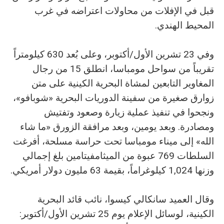
قبل في الإفلات من محاولات اعتراضه في غرب
المحيط الهندي.
وفي 23 تشرين الأول/أكتوبر، وعلى بُعد 630 كيلومتراً
تقريباً من سواحل مومباسا، انطلق 15 من رجال
المغاوير التابعين لمشاة البحرية الكينية على متن
زوارق صغيرة من سفينة الدوريات البحرية «شوبافو»،
ونجحوا في تنفيذ عملية زيارة وصعود وتفتيش
ومصادرة. وبعد يومين، وبعد مرافقة الزورق «ما شاء
الله» إلى ميناء مومباسا تحت حراسة مسلحة، أفرغت
السلطات 769 عبوة من الميثامفيتامين بلغ إجمالي
وزنها 1,024 كيلوغراماً، بقيمة 63 مليون دولار أمريكي.
وقال العميد سانكالي كيسوا، نائب قائد البحرية
الكينية، لوسائل الإعلام يوم 25 تشرين الأول/أكتوبر: