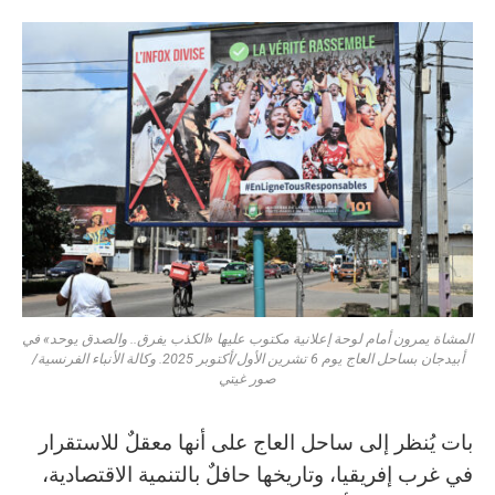
المشاة يمرون أمام لوحة إعلانية مكتوب عليها «الكذب يفرق.. والصدق يوحد» في
أبيدجان بساحل العاج يوم 6 تشرين الأول/أكتوبر 2025. وكالة الأنباء الفرنسية/
صور غيتي
بات يُنظر إلى ساحل العاج على أنها معقلٌ للاستقرار
في غرب إفريقيا، وتاريخها حافلٌ بالتنمية الاقتصادية،