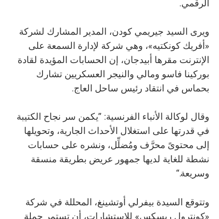
الرقمي.
ويرى السيد جيريمي كودن، المدير المشارك لشركة
«أفريك كونكتيه»، وهي شركة لإدارة السمعة على
الإنترنت مقرها أبيدجان، إن الحسابات المؤيدة لقادة
بوركينا فاسو ومالي والنيجر العسكريين تشارك
بحماس في انتقاد رئيس ساحل العاج.
وقال لوكالة الأنباء الفرنسية: ”يكمن سر نجاح الكتيبة
في قدرتها على استغلال الأحداث الجارية، وتحويلها
إلى محتوىً محرَّف ومُضلِّل، ونشره على حسابات
نشطة للغاية لديها جمهور عريض بطريقة منسقة
وسريعة.“
وتتوقع السيدة بيفرلي أوتشينغ، المحللة في شركة
«كونترول ريسكس» للاستشارات، أن تستمر حملة