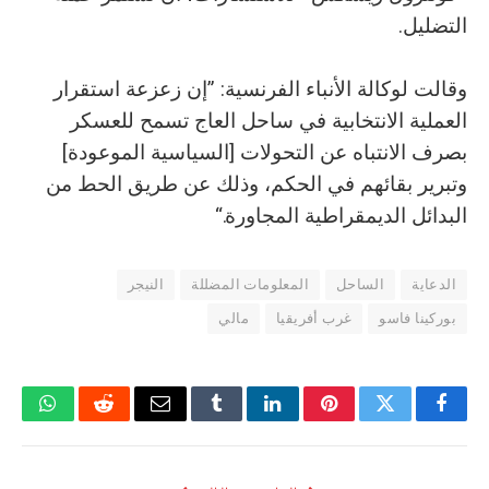
التضليل.
وقالت لوكالة الأنباء الفرنسية: ”إن زعزعة استقرار
العملية الانتخابية في ساحل العاج تسمح للعسكر
بصرف الانتباه عن التحولات [السياسية الموعودة]
وتبرير بقائهم في الحكم، وذلك عن طريق الحط من
البدائل الديمقراطية المجاورة.“
الدعاية
الساحل
المعلومات المضللة
النيجر
بوركينا فاسو
غرب أفريقيا
مالي
فيسبوك
تويتر
بينتيريست
لينكدإن
Tumblr
البريد
رديت
واتسا
الإلكتروني