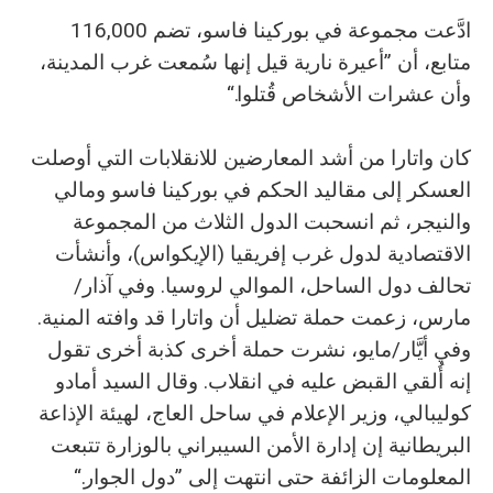
ادَّعت مجموعة في بوركينا فاسو، تضم 116,000
متابع، أن ”أعيرة نارية قيل إنها سُمعت غرب المدينة،
وأن عشرات الأشخاص قُتلوا.“
كان واتارا من أشد المعارضين للانقلابات التي أوصلت
العسكر إلى مقاليد الحكم في بوركينا فاسو ومالي
والنيجر، ثم انسحبت الدول الثلاث من المجموعة
الاقتصادية لدول غرب إفريقيا (الإيكواس)، وأنشأت
تحالف دول الساحل، الموالي لروسيا. وفي آذار/
مارس، زعمت حملة تضليل أن واتارا قد وافته المنية.
وفي أيَّار/مايو، نشرت حملة أخرى كذبة أخرى تقول
إنه أُلقي القبض عليه في انقلاب. وقال السيد أمادو
كوليبالي، وزير الإعلام في ساحل العاج، لهيئة الإذاعة
البريطانية إن إدارة الأمن السيبراني بالوزارة تتبعت
المعلومات الزائفة حتى انتهت إلى ”دول الجوار.“