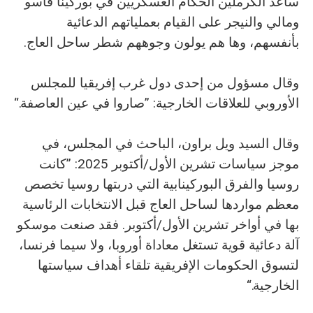
ساعد الكرملين الحكام العسكريين في بوركينا فاسو
ومالي والنيجر على القيام بعملياتهم الدعائية
بأنفسهم، وها هم يولون وجوههم شطر ساحل العاج.
وقال مسؤول من إحدى دول غرب إفريقيا للمجلس
الأوروبي للعلاقات الخارجية: ”صاروا في عين العاصفة.“
وقال السيد ويل براون، الباحث في المجلس، في
موجز سياسات تشرين الأول/أكتوبر 2025: ”كانت
روسيا والفرق البوركينابية التي دربتها روسيا تخصص
معظم مواردها لساحل العاج قبل الانتخابات الرئاسية
بها في أواخر تشرين الأول/أكتوبر. فقد صنعت موسكو
آلة دعائية قوية تستغل معاداة أوروبا، ولا سيما فرنسا،
لتسوق الحكومات الإفريقية تلقاء أهداف سياستها
الخارجية.“