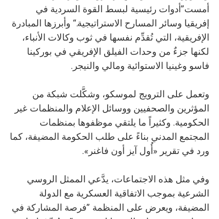
أمست”أدوات رئيسية لبسط القوة السردية في
إفريقيا وسائر المسارح الاستراتيجية.“ وأبرزها المبادرة
الإفريقية، التي تُقدِّم نفسها في ثوب وكالات الأنباء،
لكنها جزءٌ من وحدات الفيلق الإفريقي في بوركينا
فاسو وغينيا الاستوائية ومالي والنيجر.
وتعمل على الترويج لموسكو، وشكَّلت شبكة من
المؤثرين والصحفيين ووسائل الإعلام والمنظمات غير
الحكومية. وكثيراً ما يلتقي موظفوها بمنظمات
المجتمع المدني بناءً على طلب الحكومة المضيفة، كما
ورد في تقرير «أُول آيز أون فاغنر».
وفي مثل هذه الاجتماعات، يدَّعي الممثل الروسي
الشرعية بموجب الاتفاقية العسكرية مع الدولة
المضيفة، ويعرض على المنظمة ”فرصة المشاركة في