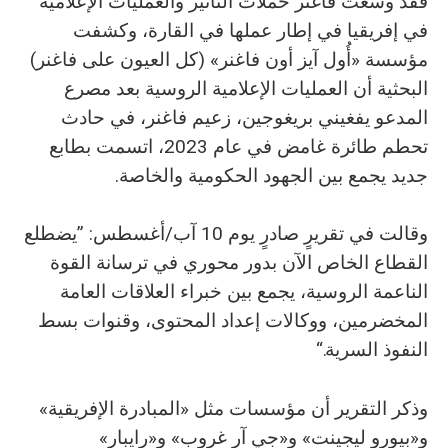
فقد وسَّعت فاغنر حملات التأثير والعمليات الإعلامية
في إفريقيا في إطار عملها في القارة، وكشفت
مؤسسة «أُول آيز أون فاغنر» (كل العيون على فاغنر)
البحثية أن العمليات الإعلامية الروسية بعد مصرع
المدعو يفغيني بريغوجين، زعيم فاغنر، في حادث
تحطم طائرة غامض في عام 2023، اتسمت بطابع
جديد يجمع بين الجهود الحكومية والخاصة.
وقالت في تقريرٍ صادرٍ يوم 10 آب/أغسطس: ”يضطلع
القطاع الخاص الآن بدور محوري في ترسانة القوة
الناعمة الروسية، يجمع بين خبراء العلاقات العامة
المخضرمين، ووكالات إعداد المحتوى، وقنوات بسط
النفوذ السرية.“
وذكر التقرير أن مؤسسات مثل «المبادرة الإفريقية»
و«بيورو ليجينت» و«جي آر غروب» و«رايبار»