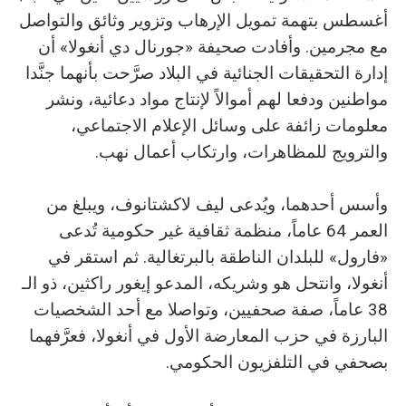
أغسطس بتهمة تمويل الإرهاب وتزوير وثائق والتواصل
مع مجرمين. وأفادت صحيفة «جورنال دي أنغولا» أن
إدارة التحقيقات الجنائية في البلاد صرَّحت بأنهما جنَّدا
مواطنين ودفعا لهم أموالاً لإنتاج مواد دعائية، ونشر
معلومات زائفة على وسائل الإعلام الاجتماعي،
والترويج للمظاهرات، وارتكاب أعمال نهب.
وأسس أحدهما، ويُدعى ليف لاكشتانوف، ويبلغ من
العمر 64 عاماً، منظمة ثقافية غير حكومية تُدعى
«فارول» للبلدان الناطقة بالبرتغالية. ثم استقر في
أنغولا، وانتحل هو وشريكه، المدعو إيغور راكثين، ذو الـ
38 عاماً، صفة صحفيين، وتواصلا مع أحد الشخصيات
البارزة في حزب المعارضة الأول في أنغولا، فعرَّفهما
بصحفي في التلفزيون الحكومي.