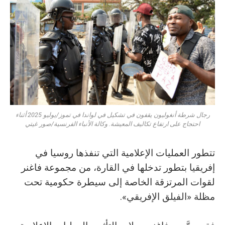
رجال شرطة أنغوليون يقفون في تشكيل في لواندا في تموز/يوليو 2025 أثناء
احتجاج على ارتفاع تكاليف المعيشة. وكالة الأنباء الفرنسية/صور غيتي
تتطور العمليات الإعلامية التي تنفذها روسيا في
إفريقيا بتطور تدخلها في القارة، من مجموعة فاغنر
لقوات المرتزقة الخاصة إلى سيطرة حكومية تحت
مظلة «الفيلق الإفريقي».