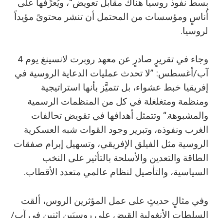
بسط نفوذ روسيا هناك مقابل تعويض“، ويُعرِّفها على
أُناسٍ ومؤسسات من المحتمل أن تنشر محتوىً مؤيداً
لروسيا.
وجاء في تقريرٍ صادرٍ عن معهد روبرت لانسينغ يوم 4
آب/أغسطس: ”لا تحدث عمليات الدعاية الروسية في
إفريقيا خبط عشواء، بل تتميَّز بأنها استراتيجية
ومنظمة ومتغلغلة في كل من المنظمات الرسمية
والمشبوهة.“ وتتمثل أهدافها في تقويض تحالفات
الغرب ونفوذه، وتبرير وجود القوات شبه العسكرية
الروسية مثل الفيلق الإفريقي، وتسهيل إبرام صفقات
الطاقة والتعدين والأسلحة بالتأثير على النخب
السياسية، والتأصيل لنظام عالمي متعدد الأقطاب.
وفي مثالٍ حديثٍ على عمل المؤثرين الروس، ألقت
السلطات الأنغولية القبض على روسيَين اثنين في آب/