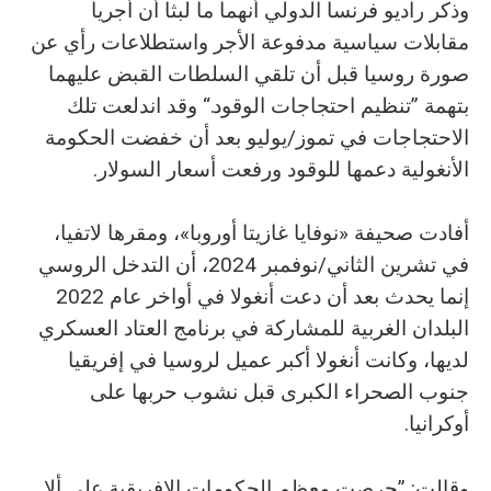
وذكر راديو فرنسا الدولي أنهما ما لبثا أن أجريا
مقابلات سياسية مدفوعة الأجر واستطلاعات رأي عن
صورة روسيا قبل أن تلقي السلطات القبض عليهما
بتهمة ”تنظيم احتجاجات الوقود.“ وقد اندلعت تلك
الاحتجاجات في تموز/يوليو بعد أن خفضت الحكومة
الأنغولية دعمها للوقود ورفعت أسعار السولار.
أفادت صحيفة «نوفايا غازيتا أوروبا»، ومقرها لاتفيا،
في تشرين الثاني/نوفمبر 2024، أن التدخل الروسي
إنما يحدث بعد أن دعت أنغولا في أواخر عام 2022
البلدان الغربية للمشاركة في برنامج العتاد العسكري
لديها، وكانت أنغولا أكبر عميل لروسيا في إفريقيا
جنوب الصحراء الكبرى قبل نشوب حربها على
أوكرانيا.
وقالت: ”حرصت معظم الحكومات الإفريقية على ألا