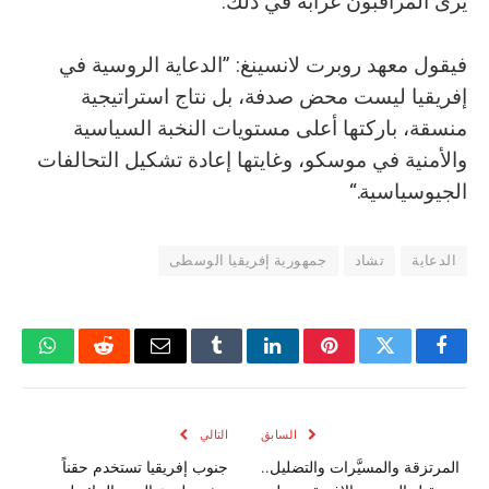
يرى المراقبون غرابة في ذلك.
فيقول معهد روبرت لانسينغ: ”الدعاية الروسية في
إفريقيا ليست محض صدفة، بل نتاج استراتيجية
منسقة، باركتها أعلى مستويات النخبة السياسية
والأمنية في موسكو، وغايتها إعادة تشكيل التحالفات
الجيوسياسية.“
الدعاية
تشاد
جمهورية إفريقيا الوسطى
فيسبوك
تويتر
بينتيريست
لينكدإن
Tumblr
البريد
رديت
واتسا
الإلكتروني
السابق
التالي
المرتزقة والمسيَّرات والتضليل..
جنوب إفريقيا تستخدم حقناً