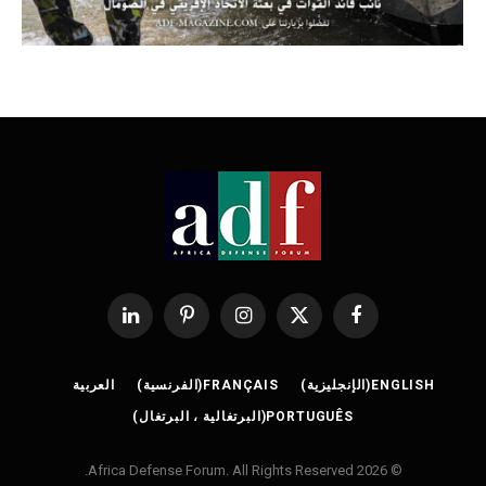
فيسبوك
X
الانستغرام
بينتيريست
لينكدإن
(Twitter)
ENGLISH
(
الإنجليزية
)
FRANÇAIS
(
الفرنسية
)
العربية
PORTUGUÊS
(
البرتغالية ، البرتغال
)
© 2026 Africa Defense Forum. All Rights Reserved.