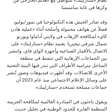
نظام «ستارلينك» للتواصل مع العالم الخارجي من
وكرها في غابة سامبيسا.
وقد صادر الجيش هذه التكنولوجيا في تموز/يوليو،
فضلاً عن هواتف محمولة وأسلحة أثناء «عملية هادن
كاي» لمكافحة الإرهاب في ولايتي أداماوا وبورنو
شمال شرقي نيجيريا. يعتمد نظام «ستارلينك» على
الاتصال بالأقمار الصناعية وأجهزة الواي فاي، وانتشر
بين الجماعات الإرهابية التي تنشط في منطقة
الساحل مترامية الأطراف التي تندر فيها البنية التحتية
الأخرى للاتصالات. وقد أظهرت فيديوهات وصور تُنشر
على وسائل الإعلام الاجتماعي منذ عام 2023 أن
جماعات مسلحة تستخدم «ستارلينك».
ويقول باحثون في المبادرة العالمية لمكافحة الجريمة
المنظمة العابرة للحدود الوطنية في تحليل حديث: