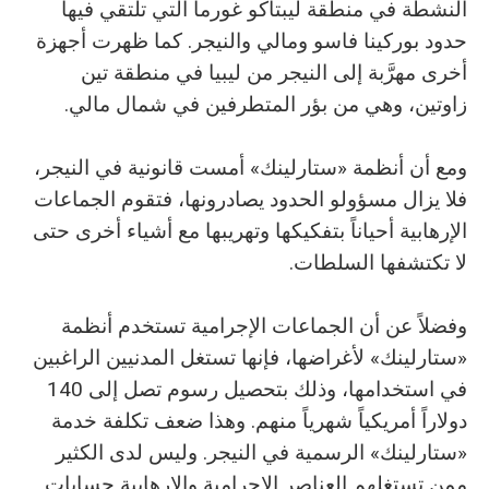
النشطة في منطقة ليبتاكو غورما التي تلتقي فيها
حدود بوركينا فاسو ومالي والنيجر. كما ظهرت أجهزة
أخرى مهرَّبة إلى النيجر من ليبيا في منطقة تين
زاوتين، وهي من بؤر المتطرفين في شمال مالي.
ومع أن أنظمة «ستارلينك» أمست قانونية في النيجر،
فلا يزال مسؤولو الحدود يصادرونها، فتقوم الجماعات
الإرهابية أحياناً بتفكيكها وتهريبها مع أشياء أخرى حتى
لا تكتشفها السلطات.
وفضلاً عن أن الجماعات الإجرامية تستخدم أنظمة
«ستارلينك» لأغراضها، فإنها تستغل المدنيين الراغبين
في استخدامها، وذلك بتحصيل رسوم تصل إلى 140
دولاراً أمريكياً شهرياً منهم. وهذا ضعف تكلفة خدمة
«ستارلينك» الرسمية في النيجر. وليس لدى الكثير
ممن تستغلهم العناصر الإجرامية والإرهابية حسابات