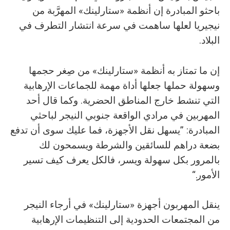
باحثو المبادرة إن أنظمة «ستارلينك» المهرَّبة من
نيجيريا لعلها ساهمت في سرعة انتشار التطرف في
البلاد.
إن ما تمتاز به أنظمة «ستارلينك» من صِغر حجمها
وسهولة حملها جعلها أداة مهمة للجماعات الإرهابية
التي تنشط خارج المناطق الحضرية. وكما قال أحد
المهربين في مرادي الواقعة جنوبي النيجر لباحثي
المبادرة: ”يسهل نقل الأجهزة، فما عليك سوى أن تدفع
بضعة دراهم للسائقين والشرطة ويسمحون لك
بالمرور بكل سهولة ويسر، فالكل يعرف كيف تسير
الأمور.“
ينقل المهربون أجهزة «ستارلينك» في أرجاء النيجر
من المجتمعات الحدودية إلى التنظيمات الإرهابية