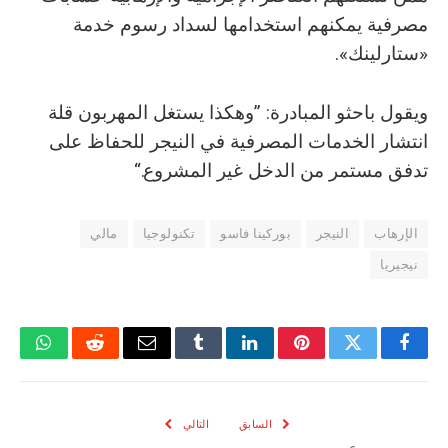
مصرفية يمكنهم استخدامها لسداد رسوم خدمة
«ستارلينك».
ويقول باحثو المبادرة: ”وهكذا يستغل المهربون قلة
انتشار الخدمات المصرفية في النيجر للحفاظ على
تدفق مستمر من الدخل غير المشروع.“
الإرهاب
النيجر
بوركينا فاسو
تكنولوجيا
مالي
نيجيريا
فيسبوك
تويتر
بينتيريست
لينكدإن
Tumblr
البريد
رديت
واتسا
الإلكتروني
السابق
التالي