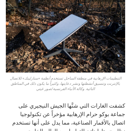
التنظيمات الإرهابية في منطقة الساحل تستخدم أنظمة «ستارلينك» للاتصال
بالإنترنت وتنسيق أنشطتها ونشر دعايتها، وكثيراً ما يكون ذلك في المناطق
النائية. وكالة الأنباء الفرنسية/صور غيتي
كشفت الغارات التي شنَّها الجيش النيجيري على
جماعة بوكو حرام الإرهابية مؤخراً عن تكنولوجيا
اتصال بالأقمار الصناعية، مما يدل على أنها تستخدم