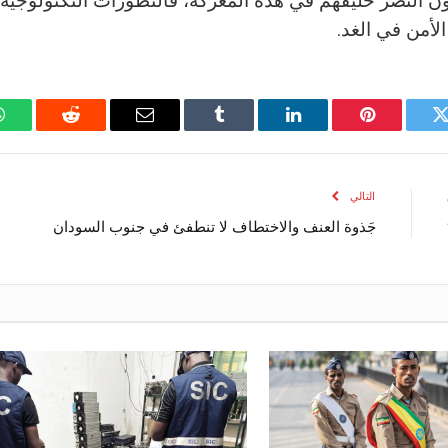
تويتر
بينتيريست
لينكدإن
Tumblr
البريد
رديت
الإلكتروني
التالي
جَذوة العنف والاختطاف لا تنطفئ في جنوب السودان