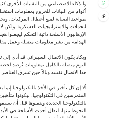
‬الهدامة‭ ‬من‭ ‬نشر‭ ‬معلومات‭ ‬مضللة‭ ‬وعمل‭ ‬مقاطع‭ ‬فيديو‭ ‬تخدع‭ ‬الجمهور‭ ‬وتنشر‭ ‬الفوضى‭.‬
‬هذا‭ ‬الاتصال‭ ‬نفسه‭ ‬وبالاً‭ ‬حين‭ ‬تسرق‭ ‬العناصر‭ ‬الهدامة‭ ‬البيانات‭ ‬أو‭ ‬تشل‭ ‬القوات‭ ‬المسلحة‭ ‬بهجوم‭ ‬سيبراني‭.‬