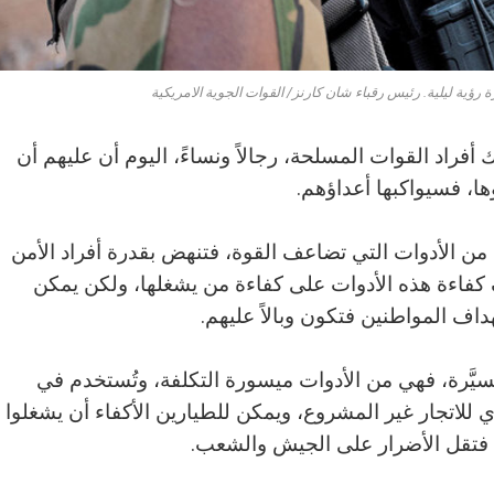
 رؤية ليلية. رئيس رقباء شان كارنز/ القوات الجوية الامريكية