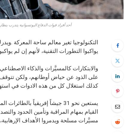
أحد أفراد قوات الدفاع البوتسوانية يتدرب بنظارة
‬يواكبوا‭ ‬التطورات‭ ‬التقنية،‭ ‬لأنهم‭ ‬إن‭ ‬لم‭ ‬يواكبوها،‭ ‬فسيواكبها‭ ‬أعداؤهم‭.‬
‬كذلك‭ ‬استغلال‭ ‬كل‭ ‬من‭ ‬هذه‭ ‬الادوات‭ ‬في‭ ‬استهداف‭ ‬المواطنين‭ ‬فتكون‭ ‬وبالاً‭ ‬عليهم‭. ‬
‬مسيَّرات‭ ‬مسلحة‭ ‬ويدمروا‭ ‬الأهداف‭ ‬الإرهابية،‭ ‬فتقل‭ ‬الأضرار‭ ‬على‭ ‬الجيش‭ ‬والشعب‭.‬