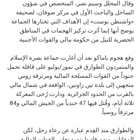
وقال المحلل وسيم نصر، المتخصص في شؤون
الساحل والباحث الأول في مركز صوفان، لصحيفة
«واشنطن بوست» إن الأهداف التي تختارها الجماعة
يوضح أنها إنما آثرت تركيز الهجمات في المناطق
الحضرية للنيل من حكومة مالي والقوات الأجنبية.
وقع هجوم باماكو بعد أن أغارت جماعة نصرة الإسلام
والمتمردون الطوارق في تموز/يوليو على قافلة تحمل
جنوداً من القوات المسلحة المالية ومرتزقة روس
متجهين إلى بلدة تين زاوتين، الواقعة في شمال مالي
بالقرب من الحدود الجزائرية. ودارت رُحى المعركة
ثلاثة أيام، وقُتل فيها 47 جندياً من الجيش المالي و84
مرتزقاً روسياً.
والطوارق منذ القِدم عبارة عن رعاة رحل، لكن
المقاتلين منهم قاموا بتمرد تعاني القوات المالية