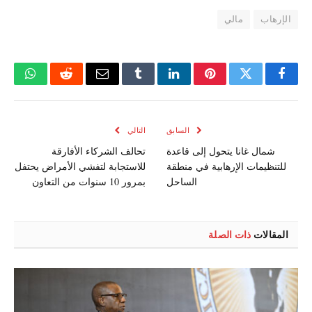
الإرهاب
مالي
فيسبوك
تويتر
بينتيريست
لينكدإن
Tumblr
البريد
رديت
واتسا
الإلكتروني
السابق
التالي
شمال غانا يتحول إلى قاعدة
تحالف الشركاء الأفارقة
للتنظيمات الإرهابية في منطقة
للاستجابة لتفشي الأمراض يحتفل
الساحل
بمرور 10 سنوات من التعاون
المقالات
ذات الصلة