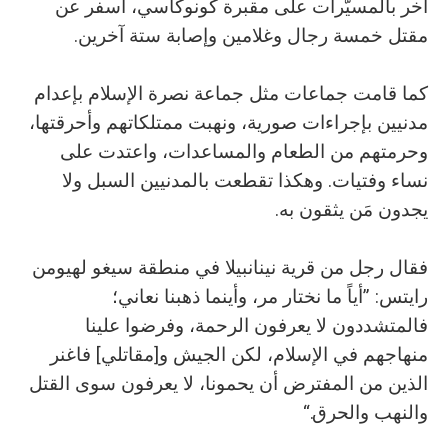
آخر بالمسيَّرات على مقبرة كونوكاسي، أسفر عن
مقتل خمسة رجال وغلامين وإصابة ستة آخرين.
كما قامت جماعات مثل جماعة نصرة الإسلام بإعدام
مدنيين بإجراءات صورية، ونهبت ممتلكاتهم وأحرقتها،
وحرمتهم من الطعام والمساعدات، واعتدت على
نساء وفتيات. وهكذا تقطعت بالمدنيين السبل ولا
يجدون مَن يثقون به.
فقال رجل من قرية نينانبيلا في منطقة سيغو لهيومن
رايتس: ”أياً ما نختار مر، وأينما ذهبنا نعاني؛
فالمتشددون لا يعرفون الرحمة، وفرضوا علينا
منهاجهم في الإسلام، لكن الجيش و[مقاتلي] فاغنر
الذين من المفترض أن يحمونا، لا يعرفون سوى القتل
والنهب والحرق.“