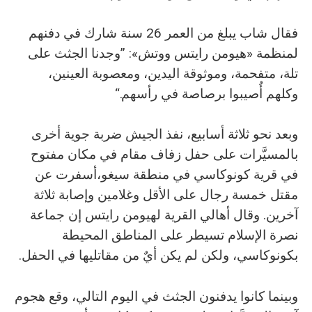
فقال شاب يبلغ من العمر 26 سنة شارك في دفنهم
لمنظمة «هيومن رايتس ووتش»: ”وجدنا الجثث على
تلة، متفحمة، وموثوقة اليدين، ومعصوبة العينين،
وكلهم أُصيبوا برصاصة في رأسهم.“
وبعد نحو ثلاثة أسابيع، نفذ الجيش ضربة جوية أخرى
بالمسيَّرات على حفل زفاف مقام في مكان مفتوح
في قرية كونوكاسي في منطقة سيغو،أسفرت عن
مقتل خمسة رجال على الأقل وغلامين وإصابة ثلاثة
آخرين. وقال أهالي القرية لهيومن رايتس إن جماعة
نصرة الإسلام تسيطر على المناطق المحيطة
بكونوكاسي، ولكن لم يكن أيٌ من مقاتليها في الحفل.
وبينما كانوا يدفنون الجثث في اليوم التالي، وقع هجوم