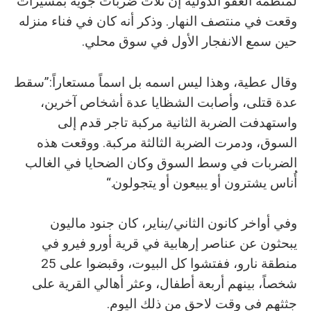
لمنظمة العفو الدولية إن ثلاث ضربات جوية بمسيَّرات
وقعت في منتصف النهار. وذكر أنه كان في فناء منزله
حين سمع الانفجار الأول في سوق محلي.
وقال عطية، وهذا ليس اسمه بل اسماً مستعاراً:”سقط
عدة قتلى، وأصابت الشظايا عدة أشخاص آخرين،
واستهدفت الضربة الثانية مركبة تاجر قدم إلى
السوق، ودمرت الضربة الثالثة مركبة. ووقعت هذه
الضربات في وسط السوق وكان الضحايا في الغالب
أُناس يشترون أو يبيعون أو يتجولون.“
وفي أواخر كانون الثاني/يناير، كان جنود ماليون
يبحثون عن عناصر إرهابية في قرية أورو فيرو في
منطقة نارو، ففتشوا كل البيوت، وقبضوا على 25
شخصاً، بينهم أربعة أطفال، وعثر أهالي القرية على
جثثهم في وقت لاحق من ذلك اليوم.