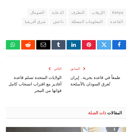
Kenya
الإرهاب
التطرف
الدعاية
الصومال
القاعدة
المعلومات المضللة
داعش
شرق أفريقيا
فيسبوك
تويتر
بينتيريست
لينكدإن
Tumblr
البريد
رديت
واتسا
الإلكتروني
السابق
التالي
طمعاً في قاعدة بحرية.. إيران
الولايات المتحدة تسلم قاعدة
تُغرق السودان بالأسلحة
أغاديز مع اقتراب انسحاب كامل
قواتها من النيجر
المقالات
ذات الصلة