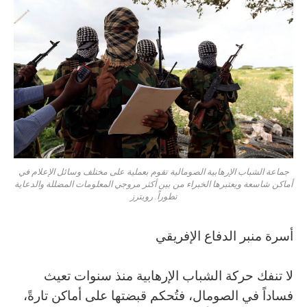
جماعة الشباب الإرهابية الصومالية تقوم بعملية على مختلف وسائل الإعلام في
أماكن شاسعة ويعتبرها الخبراء من بين أكثر مروجي المعلومات المضللة والدعاية
تطوراً. رويترز
أسرة منبر الدفاع الإفريقي
لا تنفك حركة الشباب الإرهابية منذ سنوات تعيث
فساداً في الصومال، فتُحكم قبضتها على أماكن تارةً،