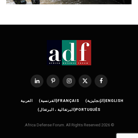
فيسبوك
X
الانستغرام
بينتيريست
لينكدإن
(Twitter)
ENGLISH
(
الإنجليزية
)
FRANÇAIS
(
الفرنسية
)
العربية
PORTUGUÊS
(
البرتغالية ، البرتغال
)
© 2026 Africa Defense Forum. All Rights Reserved.