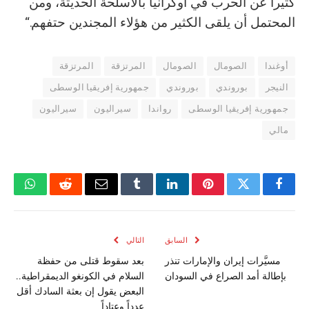
كثيراً عن الحرب في أوكرانيا بالأسلحة الحديثة، ومن
المحتمل أن يلقى الكثير من هؤلاء المجندين حتفهم.“
أوغندا
الصومال
الصومال
المرتزقة
المرتزقة
النيجر
بوروندي
بوروندي
جمهورية إفريقيا الوسطى
جمهورية إفريقيا الوسطى
رواندا
سيراليون
سيراليون
مالي
فيسبوك
تويتر
بينتيريست
لينكدإن
Tumblr
البريد
رديت
واتسا
الإلكتروني
السابق
التالي
مسيَّرات إيران والإمارات تنذر
بعد سقوط قتلى من حفظة
بإطالة أمد الصراع في السودان
السلام في الكونغو الديمقراطية..
البعض يقول إن بعثة السادك أقل
عدداً وعتاداً