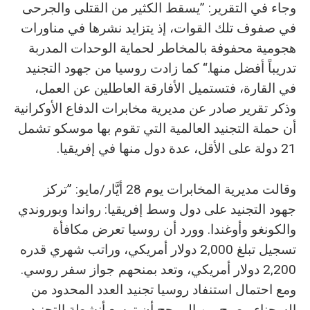
وجاء في التقرير: ”يسقط الكثير من القتلى والجرحى
في صفوف تلك القوات، إذ يتزايد نشرها في مناورات
هجومية محفوفة بالمخاطر لحماية الوحدات المدربة
تدريباً أفضل منها.“ كما زادت روسيا من جهود التجنيد
في القارة، فتستميل الأفارقة العاطلين عن العمل،
وذكر تقرير صادر عن مديرية مخابرات الدفاع الأوكرانية
أن حملة التجنيد العالمية التي تقوم بها موسكو تشمل
21 دولة على الأقل، عدة دول منها في إفريقيا.
وقالت مديرية المخابرات يوم 28 أيَّار/مايو: ”تركز
جهود التجنيد على دول وسط إفريقيا: رواندا وبوروندي
والكونغو وأوغندا. وورد أن روسيا تعرض مكافأة
تسجيل تبلغ 2,000 دولار أمريكي، وراتب شهري قدره
2,200 دولار أمريكي، وتعد بمنحهم جواز سفر روسي.
ومع احتمال استنفاد روسيا تجنيد العدد المحدود من
السجناء، يصبح من المرجح أن توسع أنشطة التجنيد