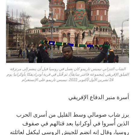
الشاب التنزاني نيميس تاريمو كان يعمل في روسيا قبل أن ينضم إلى مرتزقة
الفيلق الإفريقي (مجموعة فاغنر سابقاً)، ثم قُتل في قرية أودراديفكا بأوكرانيا يوم
24 تشرين الأول/أكتوبر 2022. نيميس تاريمو على الإنستغرام
أسرة منبر الدفاع الإفريقي
برز شاب صومالي وسط القليل من أسرى الحرب
الذين أُسروا في أوكرانيا بعد قتالهم في صفوف
روسيا، وقال إنه انضم للجيش الروسي ليكفل لعائلته