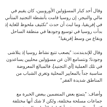
وقال أحد كبار المسؤولين الأوروبيين، كان يقيم في
مالي والنيجر، إن روسيا قامت بأنشطة التجنيد المتأني
في إفريقيا، وما لبث أن حدث ”تكثيف ملحوظ للغاية إذ
بدأت روسيا في توسيع وجودها في منطقة الساحل
وبقاع من وسط إفريقيا.“
وقال للإندبندنت: ”يصعب تتبع نشاط روسيا إذ يتلاشى
وجودنا؛ ونتسامع الآن عن مسؤولين محليين يساعدون
في تلك العملية [أي التجنيد]، فالمبالغ المعروضة
مناسبة جداً بالمعايير المحلية وتغري الشباب من
المناطق شديدة الفقر.“
وأضاف: ”يتمتع بعض المنضمين ببعض الخبرة مع
جماعات مسلحة مختلفة، ولكن لا شك أنها مختلفة