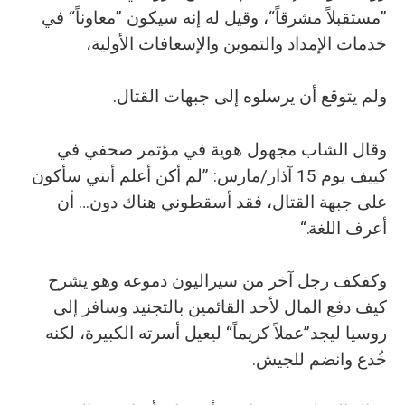
”مستقبلاً مشرقاً“، وقيل له إنه سيكون ”معاوناً“ في
خدمات الإمداد والتموين والإسعافات الأولية،
ولم يتوقع أن يرسلوه إلى جبهات القتال.
وقال الشاب مجهول هوية في مؤتمر صحفي في
كييف يوم 15 آذار/مارس: ”لم أكن أعلم أنني سأكون
على جبهة القتال، فقد أسقطوني هناك دون… أن
أعرف اللغة.“
وكفكف رجل آخر من سيراليون دموعه وهو يشرح
كيف دفع المال لأحد القائمين بالتجنيد وسافر إلى
روسيا ليجد”عملاً كريماً“ ليعيل أسرته الكبيرة، لكنه
خُدع وانضم للجيش.