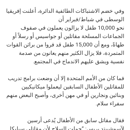
وفي خضم الاشتباكات الطائفية الدائرة، أعلنت إفريقيا
الوسطى في شباط/فبراير أن
نحو 10,000 طفل لا يزالون يعملون في صفوف
الجماعات المسلحة مقاتلين أو جواسيس أو رسلاً أو
طهاةً، ومع أن 15,000 طفل قد فروا من براثن القوات
المتمردة، فلا يزال الكثير منهم يعانون من صدمة
نفسية ويشق عليهم الاندماج في المجتمع.
فما كان من الأمم المتحدة إلا أن وضعت برامج تدريب
للمقاتلين الأطفال السابقين ليعملوا ميكانيكيين
وبنائين ونجارين أو في مهن أخرى، وأصبح البعض منهم
سفراء سلام.
فقال مقاتل سابق من الأطفال يُدعى أرسين
لآسوشييتد بريس: ”حملت السلاح لأن مقاتلي سيليكا