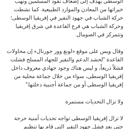
الوسطى يهدف إلى إضعاف نفوذ المسلمين ونهب
خيراتها من المعادن والموارد الطبيعية. كما نشطت
حركة الشباب في جهود النفير في إفريقيا الوسطى؛
وحركة الشباب هي فرع القاعدة في شرق إفريقيا
وتتمركز في الصومال.
وقال ويس على موقع «لونغ وور جورنال» إن محاولات
القاعدة ”لحشد الدعم والنفير للجهاد المسلح فشلت
فشلاً ذريعاً، و ليس هناك وجود جهادي معروف داخل
إفريقيا الوسطى، سواء من خلال جماعة محلية من
إفريقيا الوسطى أو من جماعة أجنبية دخلتها.“
ولا تزال التحديات مستمرة
لا تزال إفريقيا الوسطى تواجه تحديات أمنية حرجة
حتى بعد فشل جهود النفير التي قام بها تنظيم