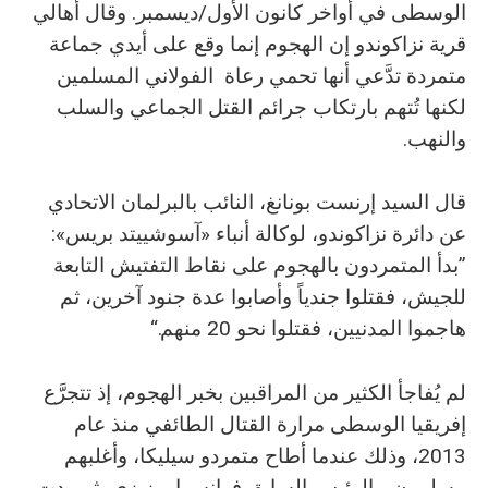
الوسطى في أواخر كانون الأول/ديسمبر. وقال أهالي
قرية نزاكوندو إن الهجوم إنما وقع على أيدي جماعة
متمردة تدَّعي أنها تحمي رعاة الفولاني المسلمين
لكنها تُتهم بارتكاب جرائم القتل الجماعي والسلب
والنهب.
قال السيد إرنست بونانغ، النائب بالبرلمان الاتحادي
عن دائرة نزاكوندو، لوكالة أنباء «آسوشييتد بريس»:
”بدأ المتمردون بالهجوم على نقاط التفتيش التابعة
للجيش، فقتلوا جندياً وأصابوا عدة جنود آخرين، ثم
هاجموا المدنيين، فقتلوا نحو 20 منهم.“
لم يُفاجأ الكثير من المراقبين بخبر الهجوم، إذ تتجرَّع
إفريقيا الوسطى مرارة القتال الطائفي منذ عام
2013، وذلك عندما أطاح متمردو سيليكا، وأغلبهم
مسلمون، بالرئيس السابق فرانسوا بوزيزي، ثم ردت