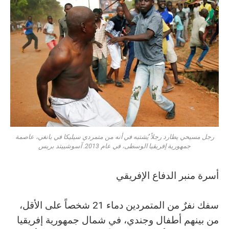
رجل مسيحي يطارد رجلاً يُشتبه في أنه من متمردي سيليكا في بانغي، عاصمة
جمهورية إفريقيا الوسطى، في عام 2013. آسوشييتد بريس
أسرة منبر الدفاع الإفريقي
سفك نفرٌ من المتمردين دماء 21 شخصاً على الأقل،
من بينهم أطفال وجندي، في شمال جمهورية إفريقيا