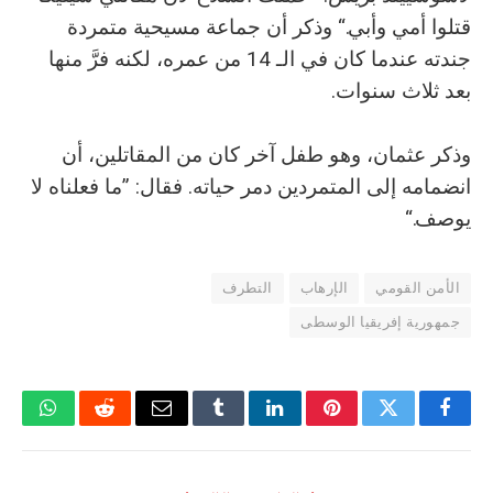
قتلوا أمي وأبي.“ وذكر أن جماعة مسيحية متمردة
جندته عندما كان في الـ 14 من عمره، لكنه فرَّ منها
بعد ثلاث سنوات.
وذكر عثمان، وهو طفل آخر كان من المقاتلين، أن
انضمامه إلى المتمردين دمر حياته. فقال: ”ما فعلناه لا
يوصف.“
الأمن القومي
الإرهاب
التطرف
جمهورية إفريقيا الوسطى
فيسبوك
تويتر
بينتيريست
لينكدإن
Tumblr
البريد
رديت
واتسا
الإلكتروني