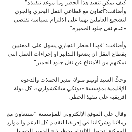
كيف يمكن تنفيذ هذا الحظر وما موعد تنفيذه.“
وأضافت:”أتعاون مع قطاعي النقل البحري والجوي
لتشجيع العاملين بهما على الالتزام بسياسة تقتضي
«عدم نقل جلود الحمير».“
وأضافت: ”فهذا الحظر التجاري يسهل على المعنيين
بقطاع النقل أن يضعوا التدابير أو إجراءات العمل التي
تمكنهم من الامتناع عن نقل جلود الحمير.“
وحثَّ السيد أوتينو متولا، مدير الحملات والدعوة
الإقليمية بمؤسسة «دونكي سانكشواري»، كل دولة
إفريقية على تنفيذ الحظر.
وقال على الموقع الإلكتروني للمؤسسة: ”سنتعاون مع
زملائنا وشركائنا في إفريقيا لتقديم كل الدعم والموارد
الممكنة لتحويل الالتزام بحظر ذبح الحمير للحصول