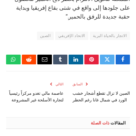
على جلودها إلى واقع في شتى بقاع إفريقيا وبداية
حقبة جديدة للرفق بالحمير.“
الاتجار بالحياة البرية
الاتحاد الإفريقي
الصين
فيسبوك
تويتر
بينتيريست
لينكدإن
Tumblr
البريد
رديت
واتسا
الإلكتروني
السابق
التالي
الصين لا تزال تقطع أشجار خشب
عاصمة مالي تغدو مركزاً رئيسياً
الورد في شمال غانا رغم الحظر
لتجارة الأسلحة غير المشروعة
المقالات
ذات الصلة