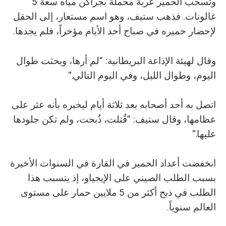
وتسحب الحمير عربة محملة بجراكن مياه سعة 5
غالونات. فذهب ستيف، وهو اسم مستعار، إلى الحقل
لإحضار حميره في صباح أحد الأيام مؤخراً، فلم يجدها.
وقال لهيئة الإذاعة البريطانية: ”لم أرها، وبحثت طوال
اليوم، وطوال الليل، وفي اليوم التالي.“
اتصل به أحد أصحابه بعد ثلاثة أيام ليخبره بأنه عثر على
عظامها، وقال ستيف: ”قُتلت، ذُبحت، ولم تكن جلودها
عليها.“
انخفضت أعداد الحمير في القارة في السنوات الأخيرة
بسبب الطلب الصيني على الإيجياو، إذ يتسبب هذا
الطلب في ذبح أكثر من 5 ملايين حمار على مستوى
العالم سنوياً.