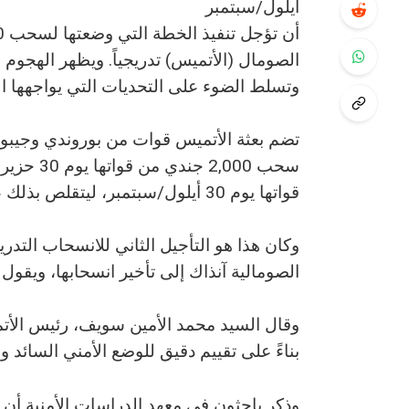
أيلول/سبتمبر
الصومال (الأتميس) تدريجياً. ويظهر الهجو
وتسلط الضوء على التحديات التي يواجهها 
تضم بعثة الأتميس قوات من بوروندي وجيبوتي 
قواتها يوم 30 أيلول/سبتمبر، ليتقلص بذلك عدد أفرادها العسكريين إلى 14,626 فرداً.
الصومالية آنذاك إلى تأخير انسحابها، ويقو
وقال السيد محمد الأمين سويف، رئيس الأتم
بناءً على تقييم دقيق للوضع الأمني السائد و
وذكر باحثون في معهد الدراسات الأمنية أ