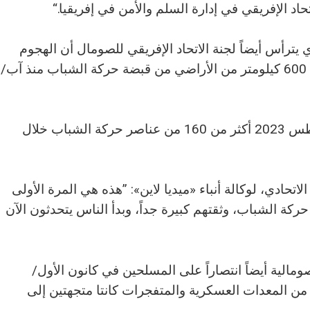
د الإفريقي في إدارة السلم والأمن في إفريقيا.“
رأس أيضاً لجنة الاتحاد الإفريقي للصومال أن الهجوم
العسكري الصومالي نجح في انتزاع أكثر من 600 كيلومتر من الأراضي من قبضة حركة الشباب منذ آب/
وقتلت قوات الأمن الصومالية في آب/أغسطس 2023 أكثر من 160 من عناصر حركة الشباب خلال
لاتحادي، لوكالة أنباء «ميديا لاين»: ”هذه هي المرة الأولى
كة الشباب، وثقتهم كبيرة جداً، وبدأ الناس يتحدثون الآن
مالية أيضاً انتصاراً على المسلحين في كانون الأول/
 المعدات العسكرية والمتفجرات كانتا متجهتين إلى