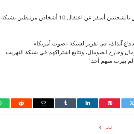
وذكرت وكالة المخابرات أن التحقيق المتعلق بالشحنتين أسفر عن اعتقال 10 أشخاص مرتبطين بشبكة
دفاع آنذاك، في تقرير لشبكة «صوت أمريكا»
لصومال وخارج الصومال، وتتابع اشتراكهم في شبكة التهريب
لم يهرب منهم أحد.“
تويتر
بينتيريست
لينكدإن
Tumblr
البريد
رديت
الإلكتروني
التالي