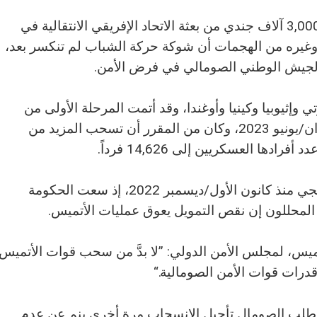
أن تؤجل تنفيذ الخطة التي وضعتها لسحب 3,000 آلاف جندي من بعثة الاتحاد الإفريقي الانتقالية في
م وغيره من الهجمات أن شوكة حركة الشباب لم تنكسر بعد،
الجيش الوطني الصومالي في فرض الأمن.
وإثيوبيا وكينيا وأوغندا، وقد أتمت المرحلة الأولى من
سحب 2,000 جندي من قواتها يوم 30 حزيران/يونيو 2023، وكان من المقرر أن تسحب المزيد من
وكان هذا هو التأجيل الثاني للانسحاب التدريجي منذ كانون الأول/ديسمبر 2022، إذ سعت الحكومة
ل المحللون إن نقص التمويل يعوق عمليات الأتميس.
يس، لمجلس الأمن الدولي: ”لا بدَّ من سحب قوات الأتميس
قدرات قوات الأمن الصومالية.“
ن طلب الصومال تأجيل الانسحاب مرة أخرى ينم عن عدم