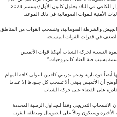
الثقة في أن جيشه قادرٌ على تحقيق الاستقرار الكافي في البلاد بحلول كانون الأول/ديسمبر 2024،
ات الأمنية للقوات الصومالية في ذلك الموعد.
جيش والشرطة الصومالية، وتنسحب القوات من المناطق
ط الضعف في قدرات القوات المسلحة.
لقوة النسبية لحركة الشباب أنهكتا قوات الأتميس
سمة بسبب قلة العتاد كالمروحيات.“
ا أيضاً قوة نارية ودعم تدريبي كافيين لتتولى كافة المهام
ية بحلول كانون الأول/ديسمبر 2024، وأوضح أن الأتميس ينبغي ألا تسحب كل جنودها إلا عندما
قادرة على القضاء على حركة الشباب.
ن الانسحاب التدريجي وفقاً للجداول الزمنية المحددة
أخيرة وسيكون وبالاً على الصومال ومنطقة القرن