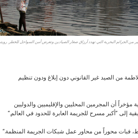
ير من الجرائم البحرية التي تهدد أرزاق صغار الصيادين وتعرض أمن السواحل للخطر. رويت
لاطمة من الصيد غير القانوني دون إبلاغ ودون تنظيم
مؤخراً أن المجرمين المحليين والإقليميين والدوليين
قية إلى ”أكبر مسرح للجريمة العابرة للحدود في العالم.“
ط، فبات محوراً من محاور عمل شبكات الجريمة المنظمة.“