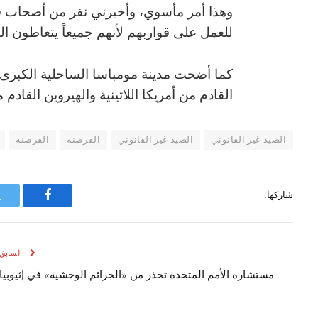
وهذا أمر مأسوي، وأخبرني نفر من أصحاب ق
للعمل على قواربهم لأنهم جميعاً يتعاطون ال
كما أضحت مدينة مومباسا الساحلية الكبرى في
القادم من أمريكا اللاتينية والهيروين القادم
الصيد غير القانوني
الصيد غير القانوني
القرصنة
القرصنة
شاركها.
فيسبوك
السابق
مستشارة الأمم المتحدة تحذر من «الجرائم الوحشية» في إثيوبيا