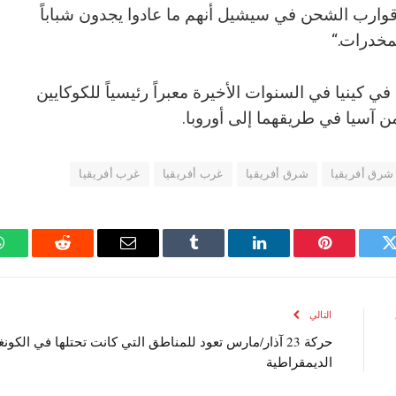
وارب الشحن في سيشيل أنهم ما عادوا يجدون شباباً
مخدرات.“
 كينيا في السنوات الأخيرة معبراً رئيسياً للكوكايين
 من آسيا في طريقهما إلى أوروبا.
شرق أفريقيا
شرق أفريقيا
غرب أفريقيا
غرب أفريقيا
تويتر
بينتيريست
لينكدإن
Tumblr
البريد
رديت
الإلكتروني
التالي
حركة 23 آذار/مارس تعود للمناطق التي كانت تحتلها في الكونغ
الديمقراطية