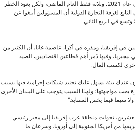
، بتسجيل 81 هجوماً في عام 2020، و34 في عام 2021، وثلاثة فقط العام الماضي، ولكن يعود الخطر
تابع لغرفة التجارة الدولية أن المسؤولين أبلغوا عن
يين في إفريقيا، ومقره في أكرا، عاصمة غانا، أن الكثير من
نيجيريا، وفيها دُمر أهم قطاعين اقتصاديين، الصيد
أخرى لكسب المال.
يكون عندك بيئة يسهل عليك تجنيد شبكات إجرامية فيها بسبب
ة يجب مواجهتها؛ ولهذا السبب يتوجب على البلدان الأخرى
ولا سيما فيما يخص المصايد.“
العشرين، تحولت منطقة غرب إفريقيا إلى معبر رئيسي
قها من أمريكا الجنوبية إلى أوروبا. وسرعان ما