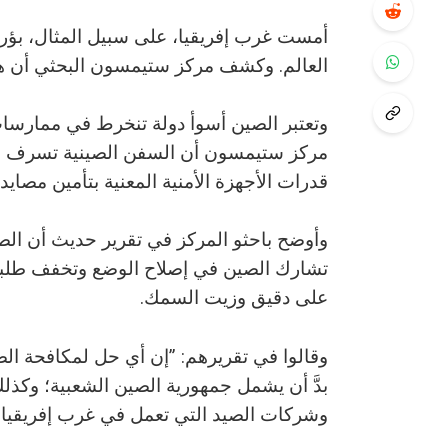
أمست غرب إفريقيا، على سبيل المثال، بؤرة
العالم. وكشف مركز ستيمسون البحثي أن هذا البلاء يحرمها من 10 م
وتعتبر الصين أسوأ دولة تنخرط في ممارسات 
مركز ستيمسون أن السفن الصينية تسرف ف
قدرات الأجهزة الأمنية المعنية بتأمين مصاي
وأوضح باحثو المركز في تقرير حديث أن الص
تشارك الصين في إصلاح الوضع وتخفف طلبه
على دقيق وزيت السمك.
وقالوا في تقريرهم: ”إن أي حل لمكافحة الصي
بدَّ أن يشمل جمهورية الصين الشعبية؛ وكذلك
وشركات الصيد التي تعمل في غرب إفريقيا، فلا