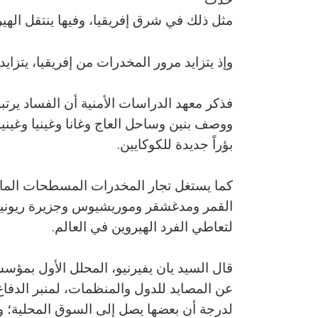
مثل ذلك في شرق إفريقيا، وفيها ينتقل الهير
وإذ يتزايد مرور المخدرات من إفريقيا، يتزايد أ
فذكر معهد الدراسات الأمنية أن الفساد يرتبط 
ووصف بنين وساحل العاج وغانا وغينيا وغينيا 
بؤراً جديدة للكوكايين.
كما يستغل تجار المخدرات المسطحات المائي
القمر ومدغشقر وموريشيوس وجزيرة ريونيون
لتعاطي الفرد الهيروين في العالم.
قال السيد يان يفيرنيو، المحلل الأول بمؤسس
عن المصايد للدول والمنظمات، لمنبر الدفاع
لدرجة أن بعضها يصل إلى السوق المحلية؛ 