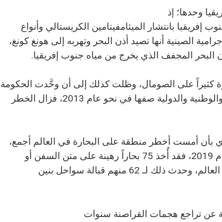
قيا وحدها؛ إذ
وب إفريقيا بانتشار الميثامفيتامين الكريستالي وأنواع
ية الصينية أنها تصيد أذن البحر وتهربه إلى هونغ كونغ،
ة كثيراً على الصومال، وظلت كذلك إلى أن وحَّدت الحكومة
والجهات الخاصة على المستويات الإقليمية والوطنية والدولية صفها في نحو عام 2013، فزال الخطر
 بأن أمست أخطر منطقة على البحارة في العالم أجمع،
وتصاعدت هجمات القراصنة فيها في نحو عام 2019، فقد أُخذ 75 بحاراً رهينة على متن السفن أو
اختُطفوا منها لافتدائهم بالمال على مستوى العالم، وحدث ذلك لـ 62 منهم قبالة سواحل بنين
ة عن تراجع هجمات القراصنة سنوات