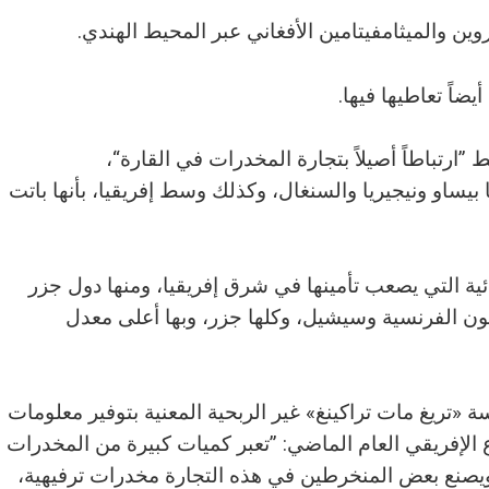
وين والميثامفيتامين الأفغاني عبر المحيط الهندي.
يضاً تعاطيها فيها.
”ارتباطاً أصيلاً بتجارة المخدرات في القارة“،
بيساو ونيجيريا والسنغال، وكذلك وسط إفريقيا، بأنها باتت
ة التي يصعب تأمينها في شرق إفريقيا، ومنها دول جزر
 الفرنسية وسيشيل، وكلها جزر، وبها أعلى معدل
ة «تريغ مات تراكينغ» غير الربحية المعنية بتوفير معلومات
 الإفريقي العام الماضي: ”تعبر كميات كبيرة من المخدرات
ويصنع بعض المنخرطين في هذه التجارة مخدرات ترفيهية،