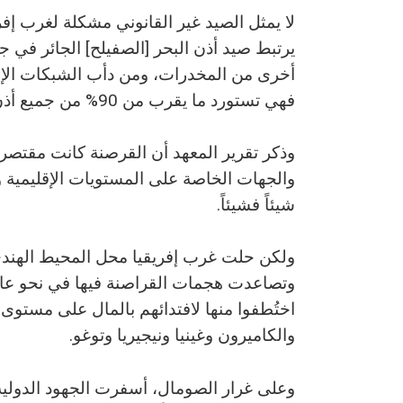
لا يمثل الصيد غير القانوني مشكلة لغرب إفري
يرتبط صيد أذن البحر [الصفيلح] الجائر في جن
أخرى من المخدرات، ومن دأب الشبكات الإجرام
فهي تستورد ما يقرب من 90% من جميع أذن البحر المجفف الذي يخرج من مياه جنوب إفريقيا.
وذكر تقرير المعهد أن القرصنة كانت مقتصر
شيئاً فشيئاً.
ولكن حلت غرب إفريقيا محل المحيط الهندي
والكاميرون وغينيا ونيجيريا وتوغو.
وعلى غرار الصومال، أسفرت الجهود الدولي