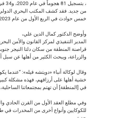
من جديد. فقد كشف المكتب البحري الدولي ال
خمس حوادث في الربع الأول من عام 2023 وتسع في الربع الثاني.
وأوضح الدكتور كمال الدين علي،
المدير التنفيذي لمركز القانون والأمن البحر
قراصنة المنطقة من سكان دلتا النيجر جنوبي 
والزراعة، ويبحث الكثير من أهلها عن سبل 
وقال لوكالة أنباء «دويتشه فيله»: ”عندما 
خشية أهلها على أرزاقهم، فهذه مشكلة كبير
في [المنطقة] أن تهتم بمجتمعاتنا الساحلية، 
وفي مطلع العقد الأول من القرن الحادي و
للكوكايين وأنواع أخرى من المخدرات في طري
حدث