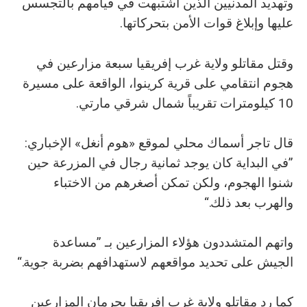
وتهديد المدنيين الذين اشتبهت في قيامهم بالتجسس
عليها وإبلاغ قوات الأمن بتحركاتها.
وقتل مقاتلو ولاية غرب إفريقيا سبعة مزارعين في
هجوم انتقامي على قرية كرينوا، الواقعة على مسيرة
10 كيلومترات تقريباً شمال شرقي مارتي.
قال تاجر أسماك محلي لموقع «هوم أنغل» الإخباري:
”في البداية كان يوجد ثمانية رجال في المزرعة حين
شنوا الهجوم، ولكن تمكن أصغرهم من الاختباء
والهرب بعد ذلك.“
واتهم المتشددون هؤلاء المزارعين بـ ”مساعدة
الجيش على تحديد مواقعهم لاستهدافهم بضربة جوية.“
كما رد مقاتلو ولاية غرب إفريقيا بحرمان المزارعين