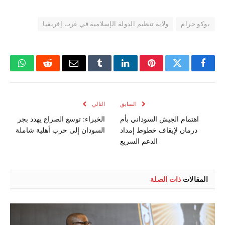
بوكو حرام
ولاية تنظيم الدولة الإسلامية في غرب إفريقيا
فيسبوك
تويتر
بينتيريست
لينكدإن
Tumblr
البريد
رديت
واتسا
الإلكتروني
السابق
التالي
اهتمام الجيش السوداني بأم
الخبراء: توسع الصراع يهدد بجر
درمان لإيقاف خطوط إمداد
السودان إلى حرب أهلية شاملة
الدعم السريع
المقالات
ذات الصلة