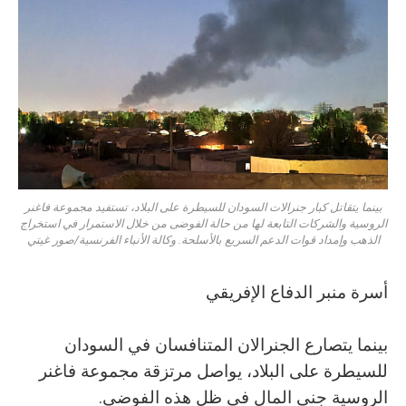
بينما يتقاتل كبار جنرالات السودان للسيطرة على البلاد، تستفيد مجموعة فاغنر
الروسية والشركات التابعة لها من حالة الفوضى من خلال الاستمرار في استخراج
الذهب وإمداد قوات الدعم السريع بالأسلحة. وكالة الأنباء الفرنسية/صور غيتي
أسرة منبر الدفاع الإفريقي
بينما يتصارع الجنرالان المتنافسان في السودان
للسيطرة على البلاد، يواصل مرتزقة مجموعة فاغنر
الروسية جني المال في ظل هذه الفوضى.