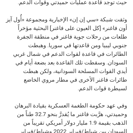
حيث توجد قاعدة عمليات حميدتي وقوات الدعم.
وثقت شبكة «سي إن إن» الإخبارية ومجموعة «أُول آيز
أون فاغنر» [كل العيون على فاغنر] البحثية مؤخراً
طلعات من رحلات جوية فاغنر في منطقة الجفرة
جنوبي ليبيا ومن قاعدتها في سوريا. وهبطت
الطائرات في قاعدة لقوات الدعم في شمال غربي
السودان. وسقطت تلك القاعدة بعد بضعة أيام في
أيدي القوات المسلحة السودانية، ولكن هبطت
طائرات فاغنر الأخرى في مطار مروي الخاضع
لسيطرة قوات الدعم.
وفي عهد حكومة الطغمة العسكرية بقيادة البرهان
وحميدتي، هرَّبت فاغنر ما يُقدرَّ بنحو 32.7 طناً من
الذهب بقيمة 1.9 مليار دولار أمريكي تقريباً من
السودان بين شباط/فبراير 2022 وشباط/فبراير