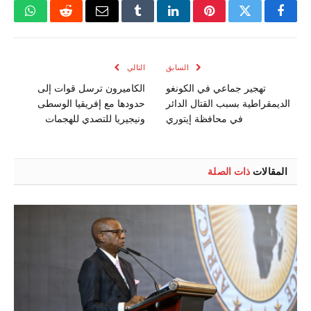
فيسبوك
تويتر
بينتيريست
لينكدإن
Tumblr
البريد
رديت
واتسا
الإلكتروني
السابق
التالي
تهجير جماعي في الكونغو
الكاميرون ترسل قوات إلى
الديمقراطية بسبب القتال الدائر
حدودها مع إفريقيا الوسطى
في محافظة إيتوري
ونيجيريا للتصدي للهجمات
المقالات
ذات الصلة