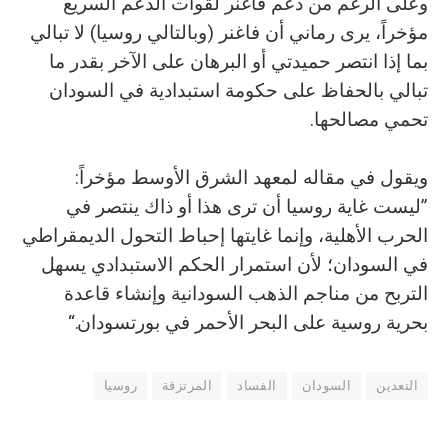
وعلى الرغم من دعم فاغنر لقوات الدعم السريع
مؤخراً، يرى رماني أن فاغنر (وبالتالي روسيا) لا تبالي
بما إذا انتصر حميدتي أو البرهان على الآخر بقدر ما
تبالي بالحفاظ على حكومة استبدادية في السودان
تحمي مصالحها.
ويقول في مقاله لمعهد الشرق الأوسط مؤخراً:
”ليست غاية روسيا أن ترى هذا أو ذاك ينتصر في
الحرب الأهلية، وإنما غايتها إحباط التحول الديمقراطي
في السودان؛ لأن استمرار الحكم الاستبدادي يسهل
التربح من مناجم الذهب السودانية وإنشاء قاعدة
بحرية روسية على البحر الأحمر في بورتسودان
.“
التعدين
السودان
الفساد
المرتزقة
روسيا