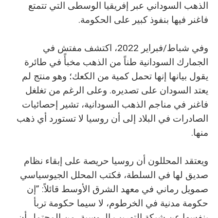
الذهب السوداني عبر إفريقيا الوسطى التي تتمتع
فاغنر فيها بنفوذ كبير على الحكومة.
وفي شباط/فبراير 2022، اكتشف مفتش في
الجمارك السودانية طناً من الذهب مخبأً في طائرة
يقول بيانها إنها تحمل كمية من الكعك؛ وهو منتج لم
يعتد السودان على تصديره. وعلى الرغم من تغلغل
فاغنر في مناجم الذهب السودانية، تشير إحصائيات
الصادرات في البلاد إلى أن روسيا لا تستورد أي ذهب
منها.
ويعتقد المحللون أن روسيا حريصة على إبقاء نظام
صديق لها في السلطة، فكتب المحلل الجيوسياسي
صمويل رماني في معهد الشرق الأوسط قائلاً: ”إن
حكومة مدنية في الخرطوم، لا سيما حكومة تربأ
بنفسها عن شبكة التهريب الروسية، من المحتمل أن