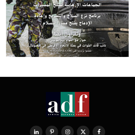
فيسبوك
X
الانستغرام
بينتيريست
لينكدإن