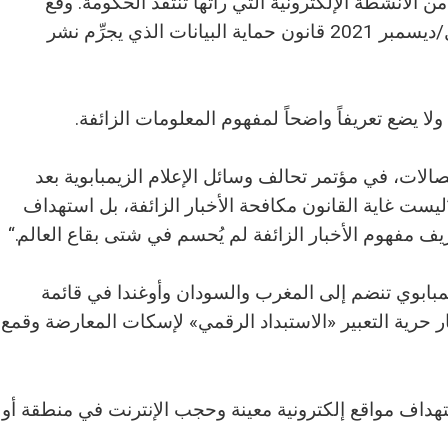
 الأنشطة الإلكترونية التي رأتها تنتقد الحكومة. وقع
الرئيس إيمرسون منانجاجوا في كانون الأول/ديسمبر 2021 قانون حماية البيانات الذي يجرِّم نشر
لا يضع تعريفاً واضحاً لمفهوم المعلومات الزائفة.
تصالات، في مؤتمر تحالف وسائل الإعلام الزيمبابوية بعد
ليست غاية القانون مكافحة الأخبار الزائفة، بل استهداف
فهوم الأخبار الزائفة لم يُحسم في شتى بقاع العالم.“
بابوي تنضم إلى المغرب والسودان وأوغندا في قائمة
ار حرية التعبير «الاستبداد الرقمي» لإسكات المعارضة وقمع
هداف مواقع إلكترونية معينة وحجب الإنترنت في منطقة أو