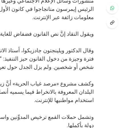
منشورات وسائل الإعلام الاجتماعي وغيرها من
معلومات زائفة عبر الإنترنت.
ويقول النقاد إنَّ نص القانون فضفاض للغاية و
وقال الدكتور ويلينجتون جادزيكوا، أستاذ الا
فترة وجيزة من دخول القانون حيز التنفيذ: ”
شخص أو شخصين. ولم يزل الجدل حول تعريف م
وكشف مشروع «مرصد غياب الحرية» أنَّ زيم
البلدان المعروفة بالانخراط فيما يسميه أنص
استخدام مواطنيها للإنترنت.
وتشمل حملات القمع ترخيص المدوِّنين واست
دولة بأكملها.