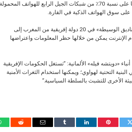
تسيطر هواوي من خلال الشركات التابعة لها على نسبة 70٪ من شبكات الجيل الرابع للهواتف المحمولة
على سوق الهواتف الذكية في القارة.
وقامت بتركيب تكنولوجيا تُعرف باسم «الصناديق الوسيطة» في 20 دولة إفريقية من المغرب إلى
 الإنترنت يمكن من خلالها حظر المعلومات واعتراضها
نباء «دويتشه فيله» الألمانية: ”تستغل الحكومات الإفريقية
البنية التحتية لهواوي؛ ويمكنها استخدام الثغرات الأمنية
بيثة الأخرى للتشبث بالسلطة السياسية.“
تويتر
بينتيريست
لينكدإن
Tumblr
البريد
رديت