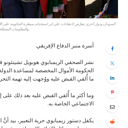
السودان ودول أخرى يتعرَّض لانتقادات على إثر استخدام سيطرة الحكومة على الإن
والمعلومات المضللة.
أسرة منبر الدفاع الإفريقي
ما أُلقي القبض عليه ووُجهت إليه تهمة التح
وما أكثر ما أُلقي القبض عليه بعد ذلك على إ
الاجتماعي الخاصة به.
يكفل دستور زيمبابوي حرية التعبير، بيد أن