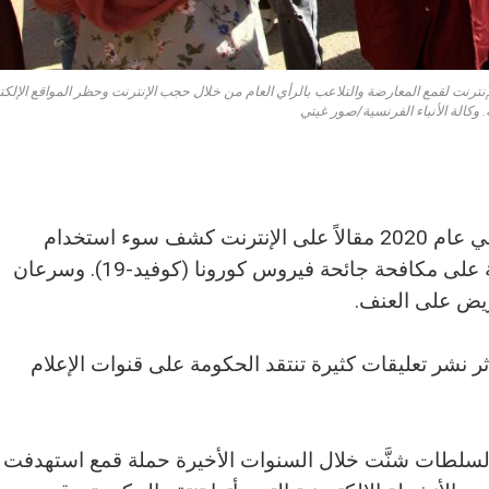
ترنت لقمع المعارضة والتلاعب بالرأي العام من خلال حجب الإنترنت وحظر المواقع الإلكت
 وكالة الأنباء الفرنسية/صور غيتي
نشر الصحفي الزيمبابوي هوبويل تشينئونو في عام 2020 مقالاً على الإنترنت كشف سوء استخدام
الحكومة الأموال المخصصة لمساعدة الدولة على مكافحة جائحة فيروس كورونا (كوفيد-19). وسرعان
ريض على العنف.
ثر نشر تعليقات كثيرة تنتقد الحكومة على قنوات الإعلام
َّ السلطات شنَّت خلال السنوات الأخيرة حملة قمع استهدفت