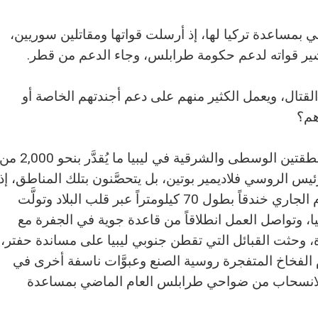
بمساعدة تركيا لها، إذ أرسلت قواتها ومقاتلين سوريين،
شير قواته لدعم حكومة طرابلس، وجاء الدعم من قطر.
قتال، ويعمل الكثير منهم على دعم أجندتهم الخاصة أو
هم؟
ما يزال ينشط في ربوع المنطقتين الوسطى والشرقية في ليبيا ما يُقدَّر بنحو 2,000 
س الروسي فلاديمير بوتين، بل يتحصَّنون بتلك المناطق، إذ
حفرت قوات ڤاغنر في وقت سابق من العام الجاري خندقاً بطول 70 كيلومتراً عبر قلب البلاد وتولَّت
يا، وتواصل العمل انطلاقاً من قاعدة جوية في الجفرة مع
دة، وحثت القبائل التي تقطن جنوبي ليبيا على مساندة حفتر،
 الفخاخ المتفجرة روسية الصنع وعبوَّات ناسفة أخرى في
لانسحاب من ضواحي طرابلس العام الماضي بمساعدة