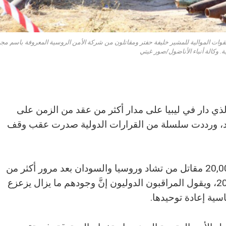
تها القوات الموالية للمشير خليفة حفتر ومقاتلون من شركة الأمن الروسية المعروفة باسم م
ة. وكالة أنباء الأناضول/صور غيتي
لذي دار في ليبيا على مدار أكثر من عقد من الزمن على
لبلاد، ورددت سلسلة من القرارات الدولية صدرت عقب وقف
ولكن ما يزال يوجد في ليبيا ما يُقدَّر بنحو 20,000 مقاتل من تشاد وروسيا والسودان بعد مرور أكثر من
10 أشهر على هدنة تشرين الأول/أكتوبر 2020، ويقول المراقبون الدوليون إنَّ وجودهم ما يزال يزعزع
اسية إعادة توحيدها.