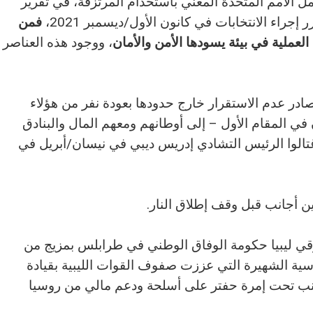
ل الأمم المتحدة المعني باستخدام المرتزقة، في تقرير
إجراء الانتخابات في كانون الأول/ديسمبر 2021،
فمن
لعملية في بيئة يسودها الأمن والأمان
، ووجود هذه العناصر
ادر عدم الاستقرار خارج حدودها بعودة نفر من هؤلاء
 في المقام الأول – إلى أوطانهم ومعهم المال والبنادق
 اغتالوا الرئيس التشادي إدريس ديبي في نيسان/أبريل في
ين أجانب قبل وقف إطلاق النار.
قي ليبيا حكومة الوفاق الوطني في طرابلس بمزيج من
وسية الشهيرة التي عززت صفوف القوات الليبية بقيادة
انب تحت إمرة حفتر على أسلحة ودعم مالي من روسيا