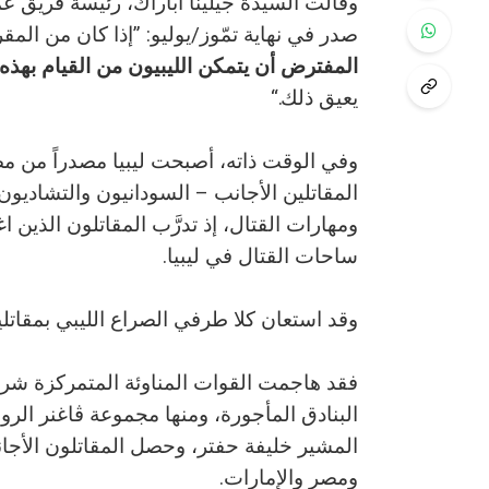
وقالت السيدة جيلينا أباراك، رئيسة فريق عم
صدر في نهاية تمّوز/يوليو: ”إذا كان من المقرر 
المفترض أن يتمكن الليبيون من القيام بهذه ا
يعيق ذلك.“
وفي الوقت ذاته، أصبحت ليبيا مصدراً من مص
المقاتلين الأجانب – السودانيون والتشاديون
ومهارات القتال، إذ تدرَّب المقاتلون الذين
ساحات القتال في ليبيا.
وقد استعان كلا طرفي الصراع الليبي بمقاتل
فقد هاجمت القوات المناوئة المتمركزة شر
البنادق المأجورة، ومنها مجموعة ڤاغنر الر
المشير خليفة حفتر، وحصل المقاتلون الأج
ومصر والإمارات.