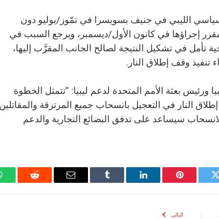
السياسي الليبي في جنيف بسويسرا في تمّوز/يوليو دون
لمقرر إجراؤها في كانون الأول/ديسمبر، ويرجع السبب في
تأمل في تشكيل النتيجة لصالح الجانب المقرَّب إليها،
 تنفيذ وقف إطلاق النار.
 ورئيس بعثة الأمم المتحدة لدعم ليبيا: ”تتمثل الخطوة
 إطلاق النار في التعجيل بانسحاب جميع المرتزقة والمقاتلين
 الانسحاب سيساعد على تدفق البضائع التجارية والدعم
تويتر
بينتيريست
لينكدإن
Tumblr
البريد
رديت
الإلكتروني
التالي