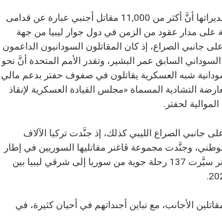
أفادت الأمم المتحدة في تقديراتها أنَّ أكثر من 11,000 مقاتل أجنبي عبارة عن قدامى
 على مدار عقود من الزمن في دول جوار ليبيا من جهة
ى جانبي الصراع، إذ كان المقاتلون السودانيون الداعمون
داني السابق عمر البشير، وتقدر الأمم المتحدة أنَّ نحو
 السودانية شبه العسكرية يقاتلون في صفوف حفتر بدعم مالي
رضة التشادية المسماة «مجلس القيادة العسكرية لإنقاذ
لموالية لحفتر.
ى جانبي الصراع الليبي كذلك، إذ جنَّدت تركيا الآلاف
وطني، وجنَّدت مجموعة ڤاغنر مقاتليها السوريين في إطار
عملها بالنيابة عن حفتر، وتزعم تركيا أنَّ ڤاغنر سيَّرت 137 رحلة جوية من سوريا إلى شرقي ليبيا بين
اتلين الأجانب، مع تباين أجنداتهم في أحيان كثيرة، في