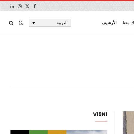
X
فيسبوك
الانستغرام
لينكدإن
(Twitter)
 معنا
الأرشيف
العربية
V19N1