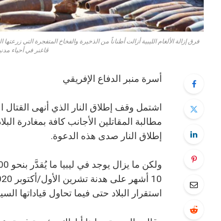
فرق إزالة الألغام الليبية أزالت أطناناً من الذخيرة والفخاخ المتفجرة التي زرع
ڤاغنر في أحياء مدني
أسرة منبر الدفاع الإفريقي
اشتمل وقف إطلاق النار الذي أنهى القتال ا
مطالبة المقاتلين الأجانب كافة بمغادرة ا
إطلاق النار صدى هذه الدعوة.
استقرار البلاد حتى فيما تحاول قياداتها السي