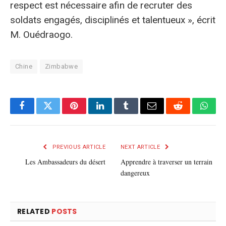
respect est nécessaire afin de recruter des
soldats engagés, disciplinés et talentueux », écrit
M. Ouédraogo.
Chine
Zimbabwe
Facebook
Twitter
Pinterest
LinkedIn
Tumblr
E-
Reddit
What
mail
PREVIOUS ARTICLE
NEXT ARTICLE
Les Ambassadeurs du désert
Apprendre à traverser un terrain
dangereux
RELATED
POSTS